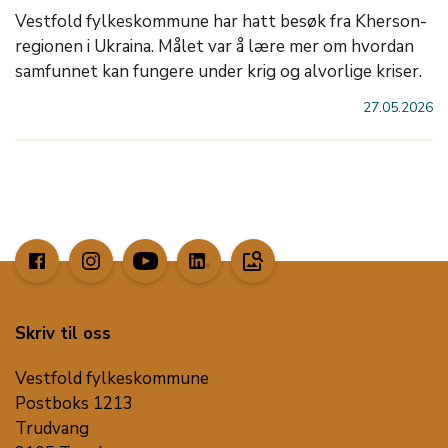
Vestfold fylkeskommune har hatt besøk fra Kherson-
regionen i Ukraina. Målet var å lære mer om hvordan
samfunnet kan fungere under krig og alvorlige kriser.
27.05.2026
image_search
Skriv til oss
Vestfold fylkeskommune
Postboks 1213
Trudvang