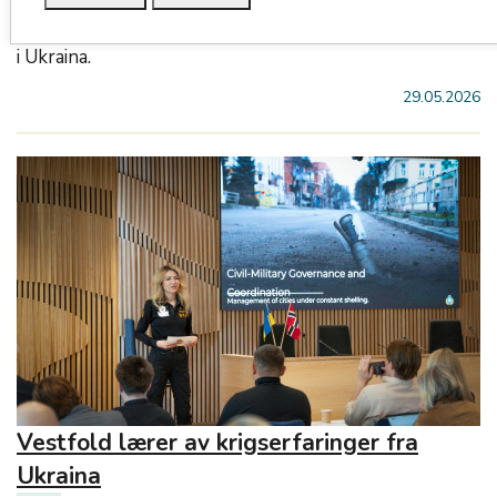
Vestfold fylkeskommune har signert en
intensjonsavtale om samarbeid med Kherson-regionen
i Ukraina.
29.05.2026
Vestfold lærer av krigserfaringer fra
Ukraina