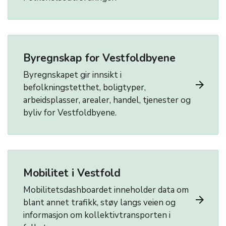
Byregnskap for Vestfoldbyene
Byregnskapet gir innsikt i
arrow_forward
befolkningstetthet, boligtyper,
arbeidsplasser, arealer, handel, tjenester og
byliv for Vestfoldbyene.
Mobilitet i Vestfold
Mobilitetsdashboardet inneholder data om
arrow_forward
blant annet trafikk, støy langs veien og
informasjon om kollektivtransporten i