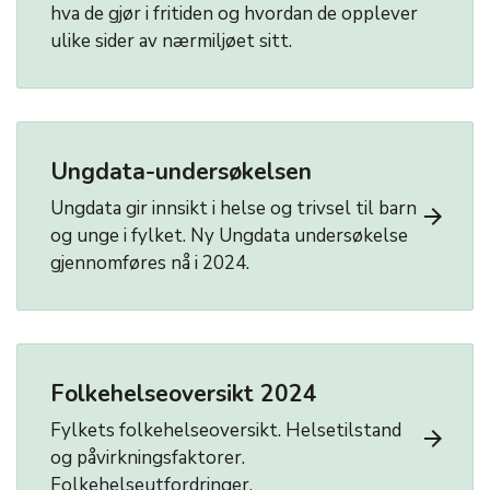
hva de gjør i fritiden og hvordan de opplever
ulike sider av nærmiljøet sitt.
Ungdata-undersøkelsen
Ungdata gir innsikt i helse og trivsel til barn
arrow_forward
og unge i fylket. Ny Ungdata undersøkelse
gjennomføres nå i 2024.
Folkehelseoversikt 2024
Fylkets folkehelseoversikt. Helsetilstand
arrow_forward
og påvirkningsfaktorer.
Folkehelseutfordringer.