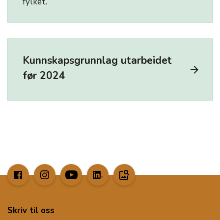
fylket.
Kunnskapsgrunnlag utarbeidet
arrow_forward
før 2024
image_search
Skriv til oss