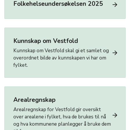
Folkehelseundersøkelsen 2025
arrow_forward
Kunnskap om Vestfold
Kunnskap om Vestfold skal gi et samlet og
arrow_forward
overordnet bilde av kunnskapen vi har om
fylket.
Arealregnskap
Arealregnskap for Vestfold gir oversikt
arrow_forward
over arealene i fylket, hva de brukes til nå
og hva kommunene planlegger å bruke dem