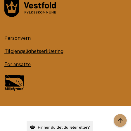
Personvern
Tilgjengelighetserklæring
For ansatte
arrow_upward
Finner du det du leter etter?