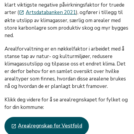
klart viktigste negative påvirkningsfaktor for truede
arter (
Artsdatabanken 2021
), og fører i tillegg til
launch
økte utslipp av klimagasser, særlig om arealer med
store karbonlagre som produktiv skog og myr bygges
ned.
Arealforvaltning er en nøkkelfaktor i arbeidet med å
stanse tap av natur- og kulturmiljøer, redusere
klimagassutslipp og tilpasse oss et endret klima. Det
er derfor behov for en samlet oversikt over hvilke
arealtyper som finnes, hvordan disse arealene brukes
nå og hvordan de er planlagt brukt framover.
Klikk deg videre for å se arealregnskapet for fylket og
for din kommune:
Arealregnskap for Vestfold
launch