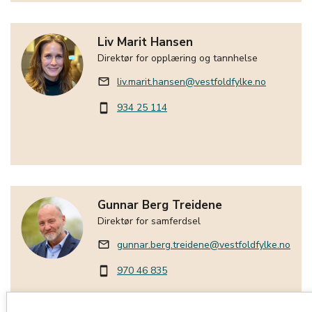
Liv Marit Hansen
Direktør for opplæring og tannhelse
liv.marit.hansen@vestfoldfylke.no
mail_outline
934 25 114
smartphone
Gunnar Berg Treidene
Direktør for samferdsel
gunnar.berg.treidene@vestfoldfylke.no
mail_outline
970 46 835
smartphone