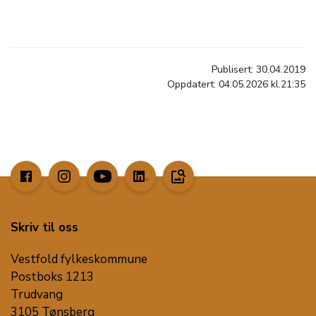
Publisert: 30.04.2019
Oppdatert: 04.05.2026 kl.21:35
image_search
Skriv til oss
Vestfold fylkeskommune
Postboks 1213
Trudvang
3105 Tønsberg