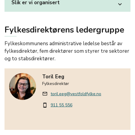
Slik er vi organisert
expand_more
Fylkesdirektørens ledergruppe
Fylkeskommunens administrative ledelse består av
fylkesdirektør, fem direktører som styrer tre sektorer
og to stabsdirektører.
Toril Eeg
Fylkesdirektør
toril.eeg@vestfoldfylke.no
mail_outline
911 55 556
smartphone