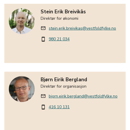
Stein Erik Breivikås
Direktør for økonomi
stein.erik.breivikas@vestfoldfylke.no
mail_outline
980 21 034
smartphone
Bjørn Eirik Bergland
Direktør for organisasjon
bjorn.eirik.bergland@vestfoldfylke.no
mail_outline
416 10 131
smartphone