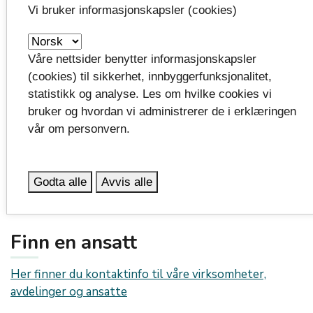
Vi bruker informasjonskapsler (cookies)
Silje Vaadal
Våre nettsider benytter informasjonskapsler
Direktør for samfunnsutvikling
(cookies) til sikkerhet, innbyggerfunksjonalitet,
statistikk og analyse. Les om hvilke cookies vi
silje.vaadal@vestfoldfylke.no
mail_outline
bruker og hvordan vi administrerer de i erklæringen
926 00 748
smartphone
vår om personvern.
Godta alle
Avvis alle
Finn en ansatt
Her finner du kontaktinfo til våre virksomheter,
avdelinger og ansatte