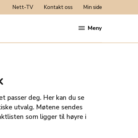
Nett-TV
Kontakt oss
Min side
Meny
k
det passer deg. Her kan du se
itiske utvalg. Møtene sendes
tlisten som ligger til høyre i