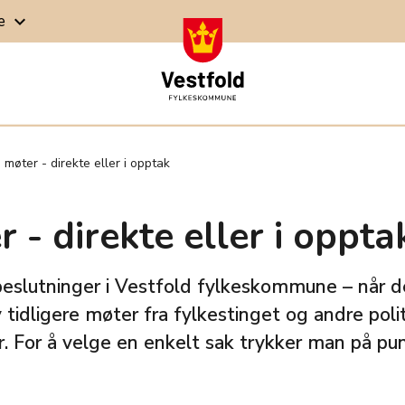
ge
keyboard_arrow_down
 møter - direkte eller i opptak
r - direkte eller i oppta
g beslutninger i Vestfold fylkeskommune – når 
tidligere møter fra fylkestinget og andre pol
. For å velge en enkelt sak trykker man på punk