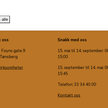
.
 alle
 oss
Snakk med oss
 Foyns gate 9
15. mai til 14. september: 0
Tønsberg
15:00
virksomheter
15. september til 14. mai: 0
15:45
Telefon: 33 34 40 00
Kontakt oss