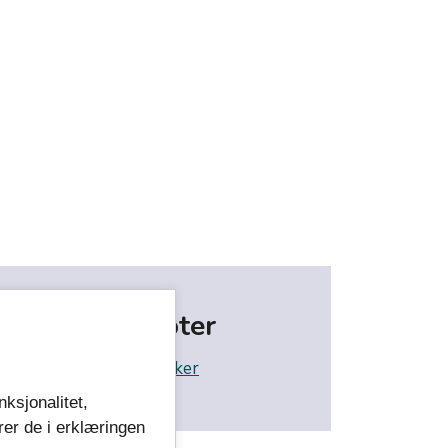
Politiske møter
Møtekalender og saker
nksjonalitet,
rer de i erklæringen