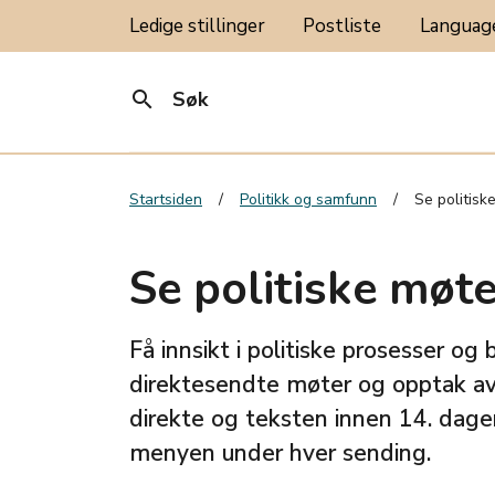
Ledige stillinger
Postliste
Langua
search
Søk
Startsiden
Politikk og samfunn
Se politiske
Se politiske møte
Få innsikt i politiske prosesser o
direktesendte møter og opptak av 
direkte og teksten innen 14. dager
menyen under hver sending.