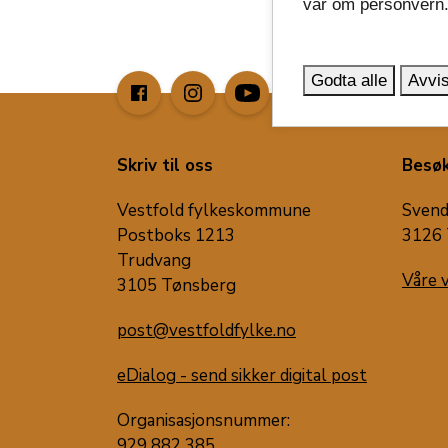
vår om personvern
Godta alle
Avvis
image_search
Skriv til oss
Besøk
Vestfold fylkeskommune
Svend
Postboks 1213
3126 
Trudvang
Våre 
3105 Tønsberg
post@vestfoldfylke.no
eDialog - send sikker digital post
Organisasjonsnummer:
929 882 385