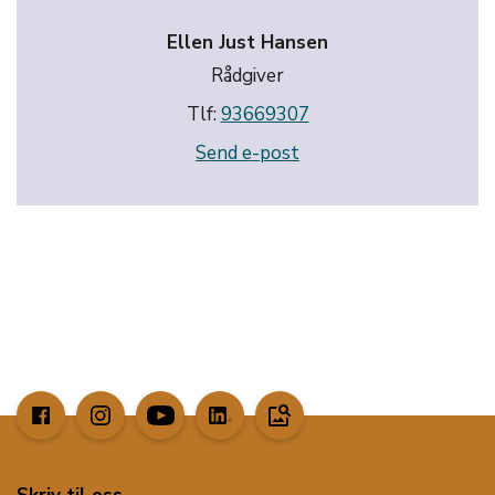
Ellen Just Hansen
Rådgiver
Tlf:
93669307
Send e-post
image_search