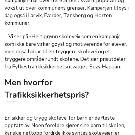
Kampanjen har over flere år blitt svært populær og
vokst ut over kommunens grenser. Kampanjen tilbys i
dag også i Larvik, Færder, Tønsberg og Horten
kommuner.
– Vi ser på «Helt grønn skolevei» som en kampanje
som ikke bare virker gøyal og motiverende for elever,
men også bidrar til en tryggere skolevei og et
tryggere område rundt skolene. Det sier prisutdeler
fra Fylkestrafikksikkerhetsutvalget, Suzy Haugan.
Men hvorfor
Trafikksikkerhetspris?
En sikker og trygg skolevei for barn er de fleste
opptatt av. Noen foreldre kjører sine barn til skolen,
kanskje nettopp fordi de ikke syntes skoleveien er