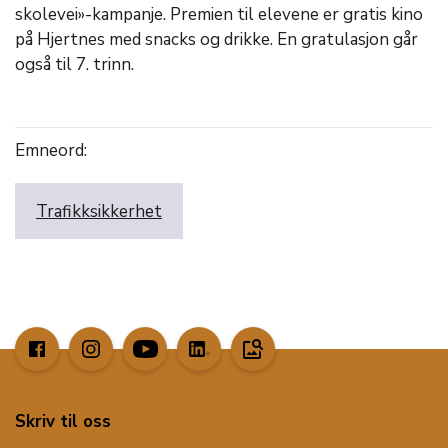
skolevei»-kampanje. Premien til elevene er gratis kino
på Hjertnes med snacks og drikke. En gratulasjon går
også til 7. trinn.
Emneord:
Trafikksikkerhet
image_search
Skriv til oss