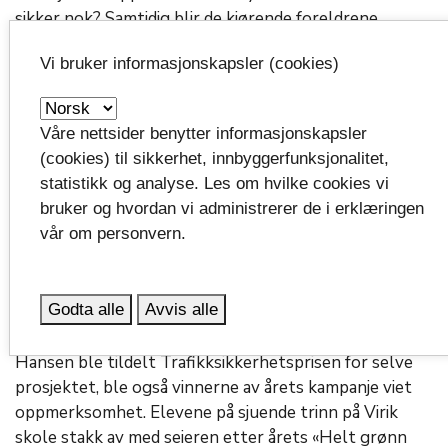
sikker nok? Samtidig blir de kjørende foreldrene
dermed en del av problemet ved at biltrafikken øker
Vi bruker informasjonskapsler (cookies)
langs skoleveiene.
Dersom barna går eller sykler til skolen istedenfor å
Våre nettsider benytter informasjonskapsler
bli kjørt, kan det bli færre biler på skoleveien, i tillegg
(cookies) til sikkerhet, innbyggerfunksjonalitet,
får barna mosjon og frisk luft. Forurensende utslipp
statistikk og analyse. Les om hvilke cookies vi
fra bilene reduseres, og barna får nødvendig
bruker og hvordan vi administrerer de i erklæringen
mengdetrening i trafikken for å kunne bli trygge
vår om personvern.
trafikanter.
Virik skole vant også
Godta alle
Avvis alle
Samtidig som «Helt grønn skolevei» og Ole Jakob
Hansen ble tildelt Trafikksikkerhetsprisen for selve
prosjektet, ble også vinnerne av årets kampanje viet
oppmerksomhet. Elevene på sjuende trinn på Virik
skole stakk av med seieren etter årets «Helt grønn