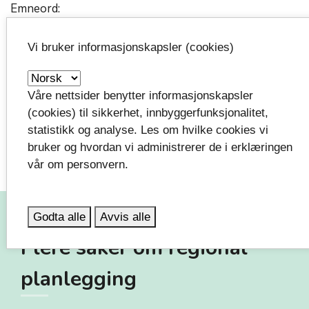
Emneord:
Vi bruker informasjonskapsler (cookies)
Regional planlegging
Regional kystsoneplan
Høringer
Våre nettsider benytter informasjonskapsler
(cookies) til sikkerhet, innbyggerfunksjonalitet,
statistikk og analyse. Les om hvilke cookies vi
bruker og hvordan vi administrerer de i erklæringen
vår om personvern.
Godta alle
Avvis alle
Flere saker om regional
planlegging