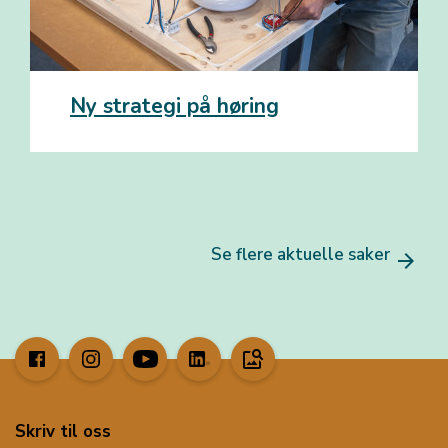
Ny strategi på høring
Se flere aktuelle saker
arrow_forward
image_search
Skriv til oss