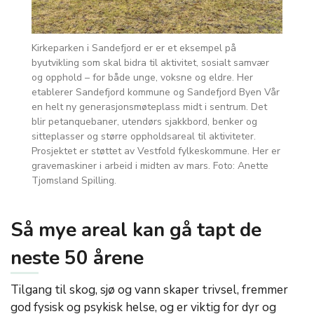
Kirkeparken i Sandefjord er er et eksempel på
byutvikling som skal bidra til aktivitet, sosialt samvær
og opphold – for både unge, voksne og eldre. Her
etablerer Sandefjord kommune og Sandefjord Byen Vår
en helt ny generasjonsmøteplass midt i sentrum. Det
blir petanquebaner, utendørs sjakkbord, benker og
sitteplasser og større oppholdsareal til aktiviteter.
Prosjektet er støttet av Vestfold fylkeskommune. Her er
gravemaskiner i arbeid i midten av mars. Foto: Anette
Tjomsland Spilling.
Så mye areal kan gå tapt de
neste 50 årene
Tilgang til skog, sjø og vann skaper trivsel, fremmer
god fysisk og psykisk helse, og er viktig for dyr og