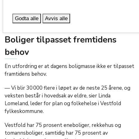
om arealene våre. Her presenterer prosjektleder Kjersti
Visnes Øksenholt kunnskapsgrunnlaget for RPBA. Foto:
Anette Tjomsland Spilling.
Godta alle
Avvis alle
Boliger tilpasset fremtidens
behov
En utfordring er at dagens boligmasse ikke er tilpasset
framtidens behov.
— Vi blir 30 000 flere i løpet av de neste 25 årene, og
veksten består i hovedsak av eldre, sier Linda
Lomeland, leder for plan og folkehelse i Vestfold
fylkeskommune.
Vestfold har 75 prosent eneboliger, rekkehus og
tomannsboliger, samtidig har 75 prosent av