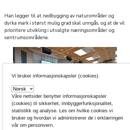
Han legger til at nedbygging av naturområder og
dyrka mark i størst mulig grad skal unngås, og at de vil
prioritere utvikling i utvalgte næringsområder og
sentrumsområdene.
Vi bruker informasjonskapsler (cookies)
Våre nettsider benytter informasjonskapsler
(cookies) til sikkerhet, innbyggerfunksjonalitet,
statistikk og analyse. Les om hvilke cookies vi
bruker og hvordan vi administrerer de i erklæringen
Slik ser det ut når alle plansjefene og rådgivere i
vår om personvern.
planavdelingene i kommunene er samlet for å snakke