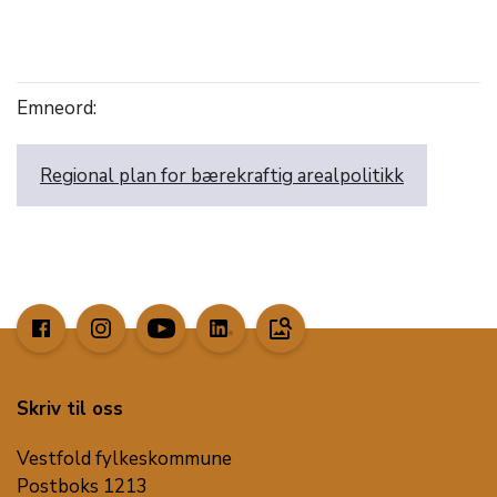
Emneord:
Regional plan for bærekraftig arealpolitikk
image_search
Skriv til oss
Vestfold fylkeskommune
Postboks 1213