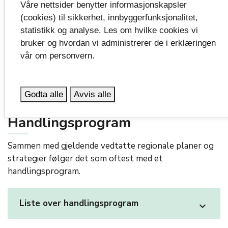
Våre nettsider benytter informasjonskapsler
(cookies) til sikkerhet, innbyggerfunksjonalitet,
statistikk og analyse. Les om hvilke cookies vi
Næringsutvikling, innovasjon, landbruk
expand_more
bruker og hvordan vi administrerer de i erklæringen
vår om personvern.
Internasjonalt arbeid
expand_more
Godta alle
Avvis alle
Handlingsprogram
Sammen med gjeldende vedtatte regionale planer og
strategier følger det som oftest med et
handlingsprogram.
Liste over handlingsprogram
expand_more