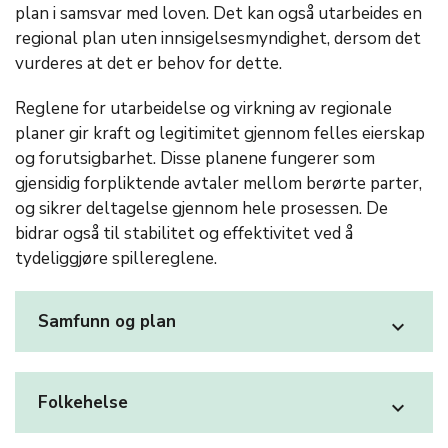
plan i samsvar med loven. Det kan også utarbeides en
regional plan uten innsigelsesmyndighet, dersom det
vurderes at det er behov for dette.
Reglene for utarbeidelse og virkning av regionale
planer gir kraft og legitimitet gjennom felles eierskap
og forutsigbarhet. Disse planene fungerer som
gjensidig forpliktende avtaler mellom berørte parter,
og sikrer deltagelse gjennom hele prosessen. De
bidrar også til stabilitet og effektivitet ved å
tydeliggjøre spillereglene.
Samfunn og plan
expand_more
Folkehelse
expand_more