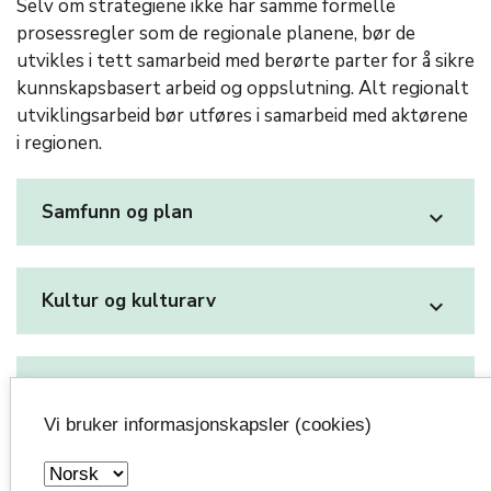
Selv om strategiene ikke har samme formelle
prosessregler som de regionale planene, bør de
utvikles i tett samarbeid med berørte parter for å sikre
kunnskapsbasert arbeid og oppslutning. Alt regionalt
utviklingsarbeid bør utføres i samarbeid med aktørene
i regionen.
Samfunn og plan
expand_more
Kultur og kulturarv
expand_more
Opplæring
expand_more
Vi bruker informasjonskapsler (cookies)
Samferdsel, kollektiv og myke trafikanter
expand_more