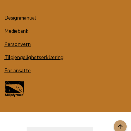
Designmanual
Mediebank
Personvern
Tilgjengelighetserklæring
For ansatte
arrow_upward