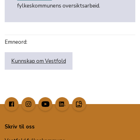
fylkeskommunens oversiktsarbeid.
Emneord:
Kunnskap om Vestfold
image_search
Skriv til oss