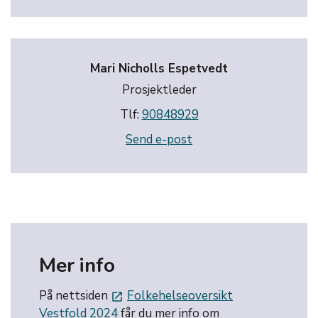
Mari Nicholls Espetvedt
Prosjektleder
Tlf:
90848929
Send e-post
Mer info
På nettsiden
Folkehelseoversikt
launch
Vestfold 2024
får du mer info om