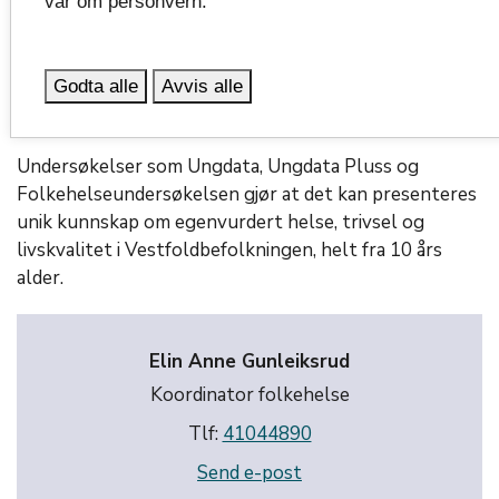
vår om personvern.
fylkeskommunen har tilrettelagt for, i samarbeid med
kommunene og kunnskapsinstitusjoner som OsloMet,
Folkehelseinstituttet, KORUS-Sør
(Kompetansesenter for rus region sør) og
Godta alle
Avvis alle
Universitetet i Sørøst-Norge.
Undersøkelser som Ungdata, Ungdata Pluss og
Folkehelseundersøkelsen gjør at det kan presenteres
unik kunnskap om egenvurdert helse, trivsel og
livskvalitet i Vestfoldbefolkningen, helt fra 10 års
alder.
Elin Anne Gunleiksrud
Koordinator folkehelse
Tlf:
41044890
Send e-post