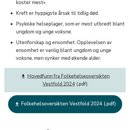
koster mest».
Kreft er hyppigste årsak til tidlig død.
Psykiske helseplager, som er mest utbredt blant
ungdom og unge voksne.
Utenforskap og ensomhet. Opplevelsen av
ensomhet er vanlig blant ungdom og unge
voksne, men synker med økende alder.
Hovedfunn fra Folkehelseoversikten
get_app
Vestfold 2024
Folkehelsoversikten Vestfold 2024
get_app