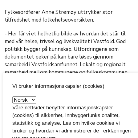
Fylkesordfører Anne Strømøy uttrykker stor
tilfredshet med folkehelseoversikten.
- Her får vi et helhetlig bilde av hvordan det står til
med vår helse, trivsel og livskvalitet i Vestfold. God
politikk bygger på kunnskap. Utfordringene som
dokumentet peker på, kan bare løses gjennom
samarbeid i Vestfoldsamfunnet. Lokalt og regionalt
samarbeid mellom kommunene og fylkeskommunen
er en drivkraft for å utvikle gode løsninger, sier Anne
Vi bruker informasjonskapsler (cookies)
Strømøy.
Unik kunnskap
Våre nettsider benytter informasjonskapsler
(cookies) til sikkerhet, innbyggerfunksjonalitet,
statistikk og analyse. Les om hvilke cookies vi
Mye av statistikken i dokumentet er hentet fra
bruker og hvordan vi administrerer de i erklæringen
regionale befolkningsundersøkelser som