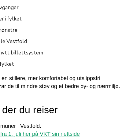
avganger
r i fylket
emønstre
ele Vestfold
nytt billettsystem
 fylket
en stillere, mer komfortabel og utslippsfri
ar de til mindre støy og et bedre by- og nærmiljø.
der du reiser
mmuner i Vestfold.
ra 1. juli her på VKT sin nettside