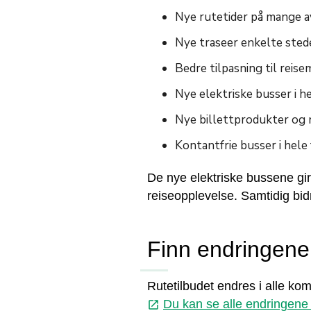
Nye rutetider på mange 
Nye traseer enkelte stede
Bedre tilpasning til reis
Nye elektriske busser i h
Nye billettprodukter og 
Kontantfrie busser i hele
De nye elektriske bussene gir 
reiseopplevelse. Samtidig bidr
Finn endringene 
Rutetilbudet endres i alle ko
Du kan se alle endringene f
launch