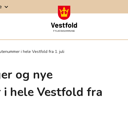
ge
keyboard_arrow_down
tenummer i hele Vestfold fra 1. juli
er og nye
i hele Vestfold fra