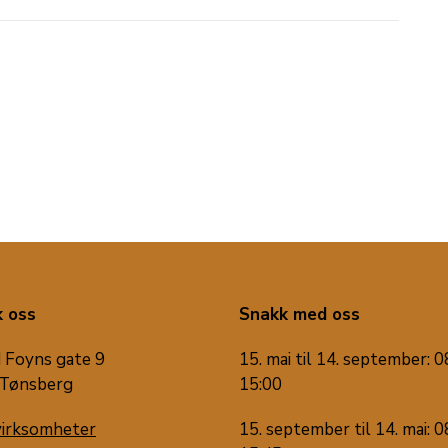
 oss
Snakk med oss
 Foyns gate 9
15. mai til 14. september: 0
Tønsberg
15:00
virksomheter
15. september til 14. mai: 0