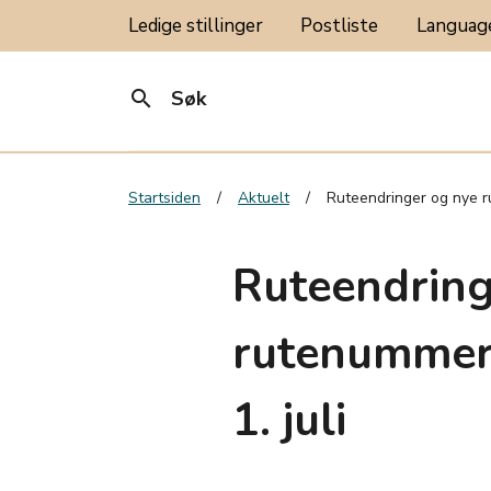
Ledige stillinger
Postliste
Langua
search
Søk
Startsiden
Aktuelt
Ruteendringer og nye ru
Ruteendring
rutenummer 
1. juli