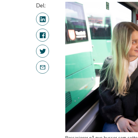
Del:
Passasjerer på nye busser som settes i