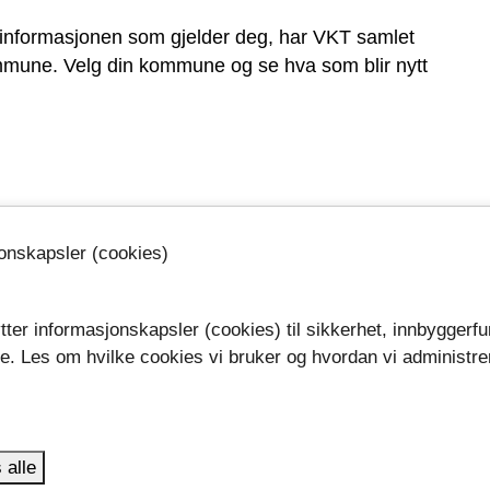
e informasjonen som gjelder deg, har VKT samlet
une. Velg din kommune og se hva som blir nytt
jonskapsler (cookies)
tter informasjonskapsler (cookies) til sikkerhet, innbyggerfu
se. Les om hvilke cookies vi bruker og hvordan vi administre
.
 alle
le vil oppleve forbedringer