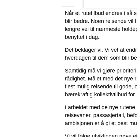
Når et rutetilbud endres i så s
blir bedre. Noen reisende vil f
lengre vei til nærmeste holdep
benyttet i dag.
Det beklager vi. Vi vet at endr
hverdagen til dem som blir be
Samtidig må vi gjøre priorite
rådighet. Målet med det nye 
flest mulig reisende til gode, o
bærekraftig kollektivtilbud for
I arbeidet med de nye rutene 
reisevaner, passasjertall, bef
ambisjonen er å gi et best muli
Vi vil følge utviklingen nøye 