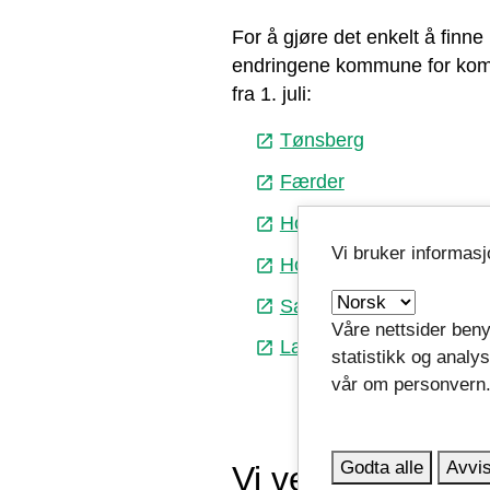
For å gjøre det enkelt å finn
endringene kommune for komm
fra 1. juli:
Tønsberg
launch
Færder
launch
Horten
launch
Vi bruker informas
Holmestrand
launch
Sandefjord
launch
Våre nettsider beny
Larvik
launch
statistikk og analy
vår om personvern
Godta alle
Avvis
Vi vet at ikke al