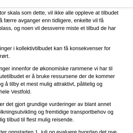
tor skala som dette, vil ikke alle oppleve at tilbudet
å færre avganger enn tidligere, enkelte vil få
lass, og noen vil dessverre miste et tilbud de har
inger i kollektivtilbudet kan få konsekvenser for
rørt.
ringer innenfor de økonomiske rammene vi har til
rutetilbudet er å bruke ressursene der de kommer
g å tilby et mest mulig attraktivt, pålitelig og
 hele Vestfold.
er det gjort grundige vurderinger av blant annet
olkningsutvikling og fremtidige transportbehov og
g tilbud til flest mulig reisende.
etter oppstarten 1. juli og evaluere hvordan det nye