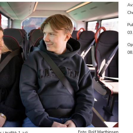
Av
Ch
Pub
03
Op
08
Foto: Rolf Marthinsen
 trafikk 1. juli