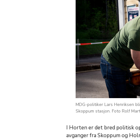
MDG-politiker Lars Henriksen bl
Skoppum stasjon. Foto Rolf Mar
I Horten er det bred politisk 
avganger fra Skoppum og Holms