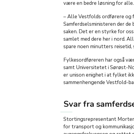
være en bedre løsning for alle
– Alle Vestfolds ordførere og f
Samferdselsministeren der de 
saken. Det er en styrke for os
samlet med dere her i nord. All
spare noen minutters reisetid, 
Fylkesordføreren har også væ
samt Universitetet i Sørøst-N
er unison enighet i at fylket ik
sammenhengende Vestfold-ban
Svar fra samferds
Stortingsrepresentant Morten 
for transport og kommunikasjo