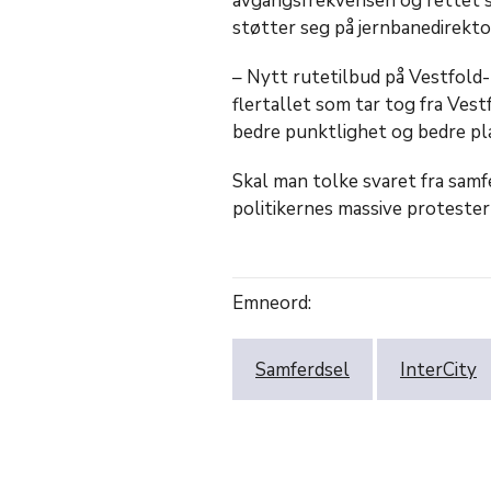
avgangsfrekvensen og rettet s
støtter seg på jernbanedirekto
– Nytt rutetilbud på Vestfold-
flertallet som tar tog fra Vestf
bedre punktlighet og bedre plas
Skal man tolke svaret fra samfe
politikernes massive protester v
Emneord:
Samferdsel
InterCity