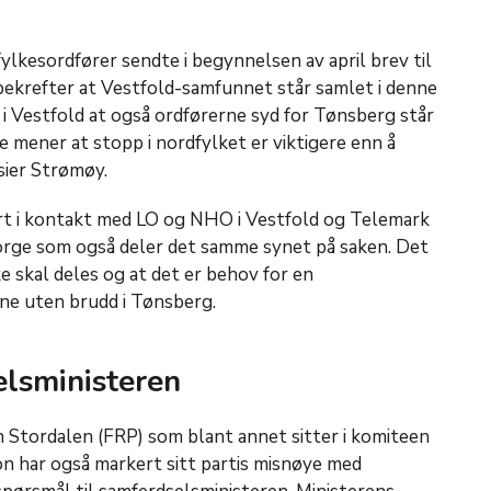
.
ylkesordfører sendte i begynnelsen av april brev til
bekrefter at Vestfold-samfunnet står samlet i denne
s i Vestfold at også ordførerne syd for Tønsberg står
e mener at stopp i nordfylket er viktigere enn å
sier Strømøy.
rt i kontakt med LO og NHO i Vestfold og Telemark
orge som også deler det samme synet på saken. Det
ke skal deles og at det er behov for en
e uten brudd i Tønsberg.
elsministeren
Stordalen (FRP) som blant annet sitter i komiteen
n har også markert sitt partis misnøye med