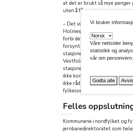
at det er brukt så mye penger
uten å få noe igjen.
Vi bruker informas
– Det vil være et stort parado
Holmestrand ikke vil få stopp a
forbi det som kommer til å bli 
Våre nettsider beny
forsynt seg rikelig av våre be
statistikk og analy
stasjonen i Horten blir tilrett
vår om personvern
Vestfold, noe som blant annet
stasjoner i sentrum av byene. 
ikke kommer lenger enn Tønsber
Godta alle
Avvis
ikke råd til å sløse med verdif
fylkesordfører Anne Strømøy i
Felles oppslutnin
Kommunene i nordfylket og fy
jernbanedirektoratet som hele v