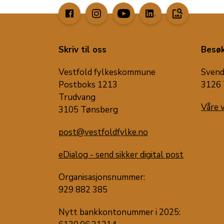
image_search
Skriv til oss
Besøk
Vestfold fylkeskommune
Svend
Postboks 1213
3126 
Trudvang
Våre 
3105 Tønsberg
post@vestfoldfylke.no
eDialog - send sikker digital post
Organisasjonsnummer:
929 882 385
Nytt bankkontonummer i 2025: