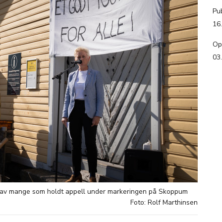
Pub
16
Op
03
 av mange som holdt appell under markeringen på Skoppum
Foto: Rolf Marthinsen