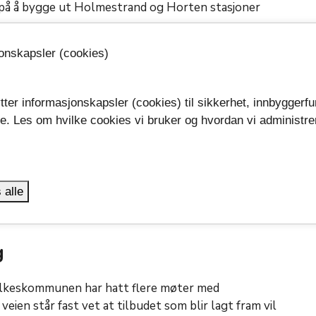
 på å bygge ut Holmestrand og Horten stasjoner
jonskapsler (cookies)
ks at de nye og påkostede stasjonene i Horten og
v tog fra sørfylket. På veien hit kjørte mange av oss
en enorm flate-parkering for 600 biler. Denne har
tter informasjonskapsler (cookies) til sikkerhet, innbyggerfu
grensede, verdifulle landbruksarealer. Den nye
se. Les om hvilke cookies vi bruker og hvordan vi administre
elagt for pendlerparkering for større deler av
.
 skal legitimere færre pendlerparkeringsplasser ved
Hvordan dette skal kunne forsvares nå da reisende
g før de må skifte tog er vanskelig å forstå. Vi har
 alle
ulle landbruksarealer på denne måten, sier
 sin appell på Skoppum stasjon.
g
lkeskommunen har hatt flere møter med
eien står fast vet at tilbudet som blir lagt fram vil