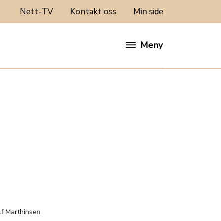
Nett-TV
Kontakt oss
Min side
Meny
:
lf Marthinsen