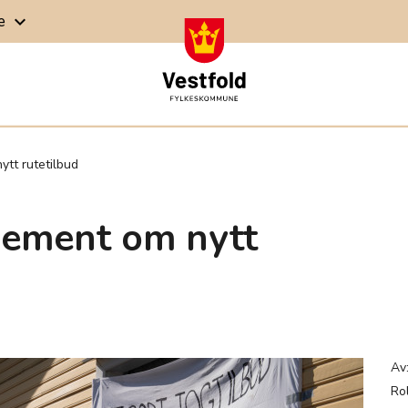
ge
keyboard_arrow_down
ytt rutetilbud
jement om nytt
Av
Ro