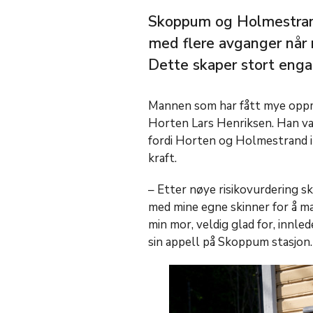
Skoppum og Holmestrand 
med flere avganger når 
Dette skaper stort eng
Mannen som har fått mye oppm
Horten Lars Henriksen. Han var
fordi Horten og Holmestrand ik
kraft.
– Etter nøye risikovurdering sk
med mine egne skinner for å m
min mor, veldig glad for, innl
sin appell på Skoppum stasjon.