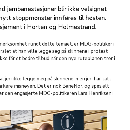
jernbanestasjoner blir ikke velsignet
nytt stoppmønster innføres til høsten.
asjement i Horten og Holmestrand.
erksomhet rundt dette temaet, er MDG-politiker i
slet at han ville legge seg på skinnene i protest
ke får et bedre tilbud når den nye ruteplanen trer i
al jeg ikke legge meg på skinnene, men jeg har tatt
arkere misnøyen. Det er nok BaneNor, og spesielt
eder den engasjerte MDG-politikeren Lars Henriksen i