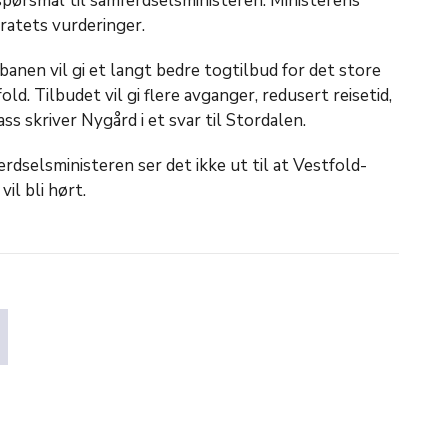
pørsmål til samferdselsministeren. Ministerens
ratets vurderinger.
banen vil gi et langt bedre togtilbud for det store
old. Tilbudet vil gi flere avganger, redusert reisetid,
s skriver Nygård i et svar til Stordalen.
rdselsministeren ser det ikke ut til at Vestfold-
il bli hørt.