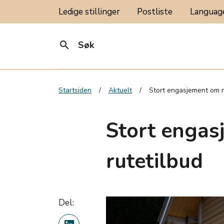
Ledige stillinger
Postliste
Langua
search
Søk
Startsiden
Aktuelt
Stort engasjement om n
Stort engas
rutetilbud
Del: