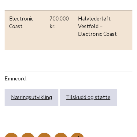
o
Electronic
700.000
Halvlederløft
S
Coast
kr.
Vestfold –
v
Electronic Coast
k
o
Emneord:
Næringsutvikling
Tilskudd og støtte