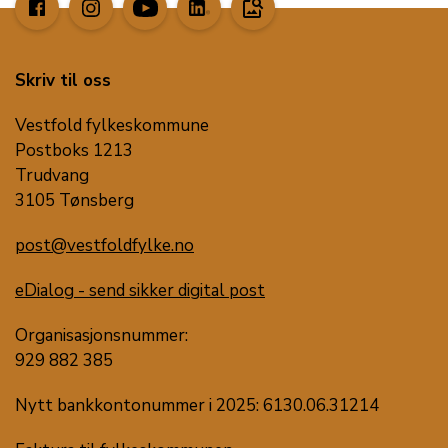
image_search
Skriv til oss
Vestfold fylkeskommune
Postboks 1213
Trudvang
3105 Tønsberg
post@vestfoldfylke.no
eDialog - send sikker digital post
Organisasjonsnummer:
929 882 385
Nytt bankkontonummer i 2025: 6130.06.31214