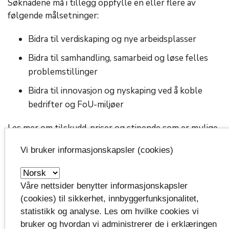
Søknadene må i tillegg oppfylle en eller flere av
følgende målsetninger:
Bidra til verdiskaping og nye arbeidsplasser
Bidra til samhandling, samarbeid og løse felles
problemstillinger
Bidra til innovasjon og nyskaping ved å koble
bedrifter og FoU-miljøer
Les mer om tilskudd, priser og stipende som er mulige
å søke i Vestfold fylkeskommune:
Vi bruker informasjonskapsler (cookies)
Tilskuddsordninger: se full oversikt her
launch
Våre nettsider benytter informasjonskapsler
(cookies) til sikkerhet, innbyggerfunksjonalitet,
statistikk og analyse. Les om hvilke cookies vi
Her ser du hvem som får tildelt
bruker og hvordan vi administrerer de i erklæringen