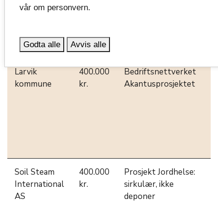
vår om personvern.
midler:
Søker
Beløp
Prosjekt
K
Godta alle
Avvis alle
Larvik
400.000
Bedriftsnettverket
L
kommune
kr.
Akantusprosjektet
m
o
s
d
a
o
Soil Steam
400.000
Prosjekt Jordhelse:
N
International
kr.
sirkulær, ikke
b
AS
deponer
s
o