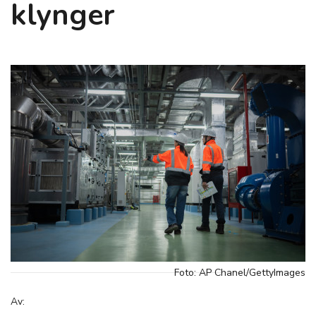
klynger
Foto: AP Chanel/GettyImages
Av: