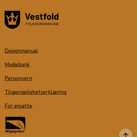
Designmanual
Mediebank
Personvern
Tilgjengelighetserklæring
For ansatte
arrow_upward