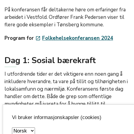
På konferansen får deltakerne høre om erfaringer fra
arbeidet i Vestfold. Ordfører Frank Pedersen viser til
flere gode eksempler i Tønsberg kommune.
Program for
Folkehelsekonferansen 2024
launch
Dag 1: Sosial bærekraft
I utfordrende tider er det viktigere enn noen gang å
inkludere hverandre, ta vare på tillit og tilhørigheten i
lokalsamfunn og nærmiljø. Konferansens første dag
handler om dette. Både de grep som offentlige
myndigheter må ivareta for å bygge tillitt til
befolkningen og hva organisasjoner og den enkelt kan
Vi bruker informasjonskapsler (cookies)
gjøre.