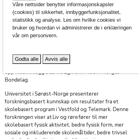
Dag 2: Matsystemer og
Våre nettsider benytter informasjonskapsler
(cookies) til sikkerhet, innbyggerfunksjonalitet,
bevegelsesglede
statistikk og analyse. Les om hvilke cookies vi
bruker og hvordan vi administrerer de i erklæringen
Konferansens andre dag handler om matsystemer og
vår om personvern.
bevegelsesglede for god folkehelse. Gunhild
Stordalen fra Eat snakker om det globale
matsystemet og de utfordringene som vi sammen må
Godta alle
Avvis alle
løse for en bærekraftig matproduksjon. Temaet følges
opp med innlegg bl.a. fra Egil Chr. Hoen i Norges
Bondelag.
Universitet i Sørøst-Norge presenterer
forskningsbasert kunnskap om resultater fra et
skolebasert program i Vestfold og Telemark. Denne
forskningen viser at Liv og røre fører til mer
skolebasert fysisk aktivitet, bedre fysisk form, mer
sosiale og inkluderende skolemåltider, bedre trivsel