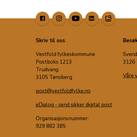
image_search
Skriv til oss
Besøk
Vestfold fylkeskommune
Svend
Postboks 1213
3126 
Trudvang
Våre 
3105 Tønsberg
post@vestfoldfylke.no
eDialog - send sikker digital post
Organisasjonsnummer:
929 882 385