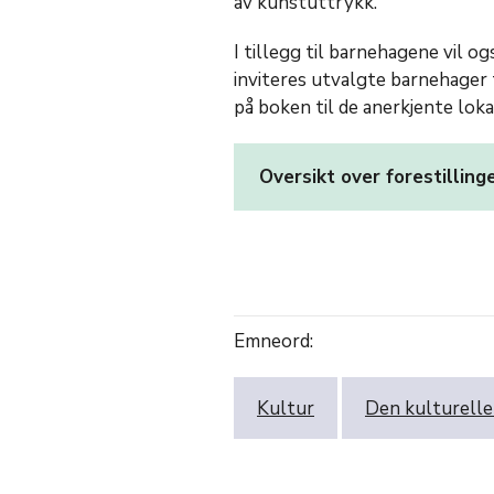
av kunstuttrykk.
I tillegg til barnehagene vil o
inviteres utvalgte barnehager ti
på boken til de anerkjente lo
Oversikt over forestillin
Emneord:
Kultur
Den kulturelle