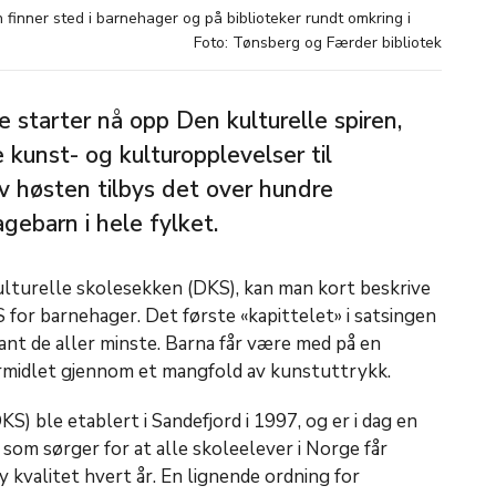
n finner sted i barnehager og på biblioteker rundt omkring i
Foto: Tønsberg og Færder bibliotek
starter nå opp Den kulturelle spiren,
 kunst- og kulturopplevelser til
v høsten tilbys det over hundre
agebarn i hele fylket.
ulturelle skolesekken (DKS), kan man kort beskrive
for barnehager. Det første «kapittelet» i satsingen
ant de aller minste. Barna får være med på en
ormidlet gjennom et mangfold av kunstuttrykk.
) ble etablert i Sandefjord i 1997, og er i dag en
 som sørger for at alle skoleelever i Norge får
 kvalitet hvert år. En lignende ordning for