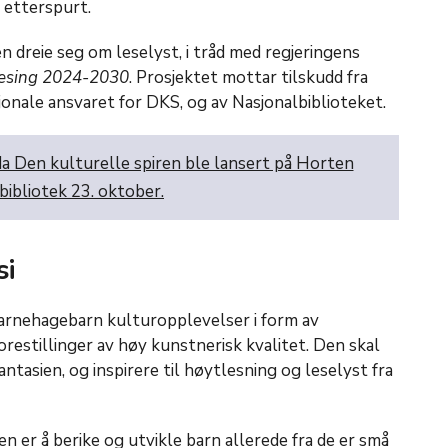
 etterspurt.
n dreie seg om leselyst, i tråd med regjeringens
esing 2024-2030
. Prosjektet mottar tilskudd fra
jonale ansvaret for DKS, og av Nasjonalbiblioteket.
a Den kulturelle spiren ble lansert på Horten
bibliotek 23. oktober.
si
barnehagebarn kulturopplevelser i form av
restillinger av høy kunstnerisk kvalitet. Den skal
ntasien, og inspirere til høytlesning og leselyst fra
n er å berike og utvikle barn allerede fra de er små