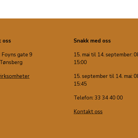
 oss
Snakk med oss
 Foyns gate 9
15. mai til 14. september: 0
Tønsberg
15:00
virksomheter
15. september til 14. mai: 0
15:45
Telefon: 33 34 40 00
Kontakt oss