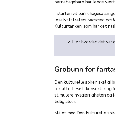
barnehagebarn har lenge vært
I starten vil barnehagesatsinge
leselyststrategi
Sammen om l
Kulturtanken, som har det nas
Hør hvordan det var d
launch
Grobunn for fanta
Den kulturelle spiren skal gi 
forfatterbesøk, konserter og fo
stimulere nysgjerrigheten og fa
tidlig alder.
Målet med Den kulturelle spire