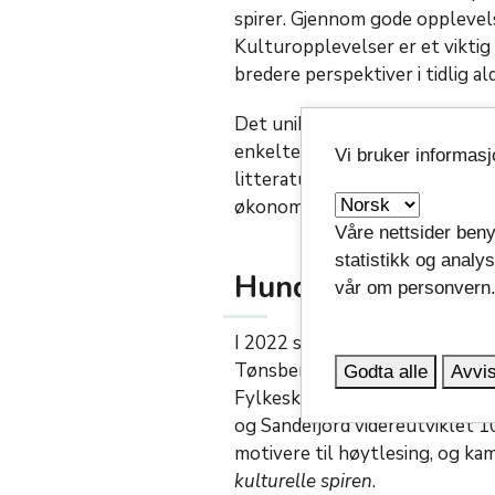
spirer. Gjennom gode opplevels
Kulturopplevelser er et viktig 
bredere perspektiver i tidlig a
Det unike med Den kulturelle s
enkelte barnehage. Et poeng er
Vi bruker informas
litteratur der de er til daglig
økonomi.
Våre nettsider beny
statistikk og analy
Hundre bøker før 
vår om personvern
I 2022 startet Sandefjord bibl
Tønsberg og Færder bibliotek f
Godta alle
Avvis
Fylkeskommunen har nå sammen
og Sandefjord videreutviklet 10
motivere til høytlesing, og kam
kulturelle spiren
.