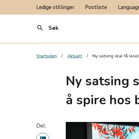
Ledige stillinger
Postliste
Langua
search
Søk
Startsiden
Aktuelt
Ny satsing skal få lesel
Ny satsing s
å spire hos 
Del: