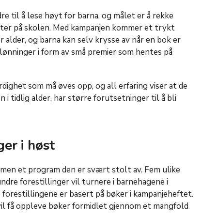
re til å lese høyt for barna, og målet er å rekke
rter på skolen. Med kampanjen kommer et trykt
 alder, og barna kan selv krysse av når en bok er
lønninger i form av små premier som hentes på
dighet som må øves opp, og all erfaring viser at de
i tidlig alder, har større forutsetninger til å bli
ger i høst
en et program den er svært stolt av. Fem ulike
dre forestillinger vil turnere i barnehagene i
 forestillingene er basert på bøker i kampanjeheftet.
vil få oppleve bøker formidlet gjennom et mangfold