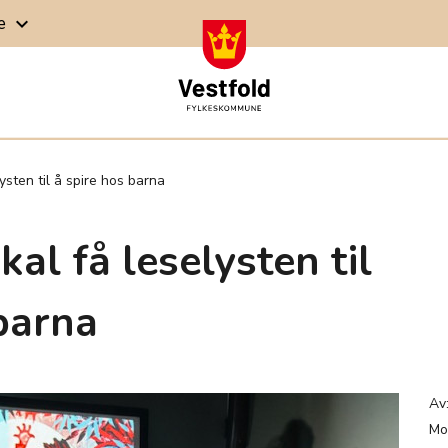
ge
keyboard_arrow_down
ysten til å spire hos barna
kal få leselysten til
barna
Av
Mo