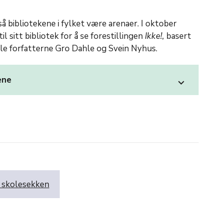
gså bibliotekene i fylket være arenaer. I oktober
l sitt bibliotek for å se forestillingen
Ikke!,
basert
kale forfatterne Gro Dahle og Svein Nyhus.
gene
expand_more
 skolesekken