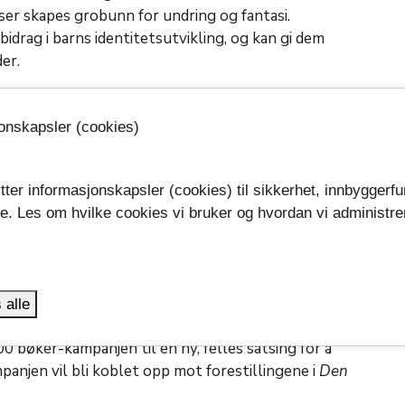
er skapes grobunn for undring og fantasi.
bidrag i barns identitetsutvikling, og kan gi dem
lder.
piren er at de fleste forestillingene kommer til den
 at flest mulig barn får oppleve kultur og
jonskapsler (cookies)
, uten å være avhengig av foreldrenes interesser eller
tter informasjonskapsler (cookies) til sikkerhet, innbyggerfu
se. Les om hvilke cookies vi bruker og hvordan vi administre
skolestart
.
iotek en kampanje kalt
100 bøker før du er 6 år
.
ulgte senere etter med sin lokale variant.
 alle
 med bibliotekene i Holmestrand, Horten, Larvik
0 bøker-kampanjen til en ny, felles satsing for å
panjen vil bli koblet opp mot forestillingene i
Den