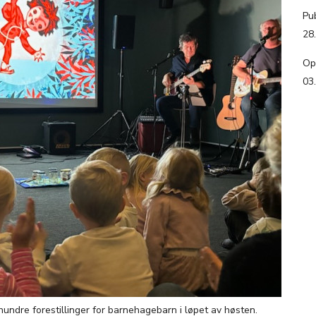
Pub
28
Op
03
 hundre forestillinger for barnehagebarn i løpet av høsten.