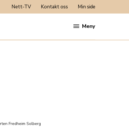
Nett-TV
Kontakt oss
Min side
Meny
:
rten Fredheim Solberg