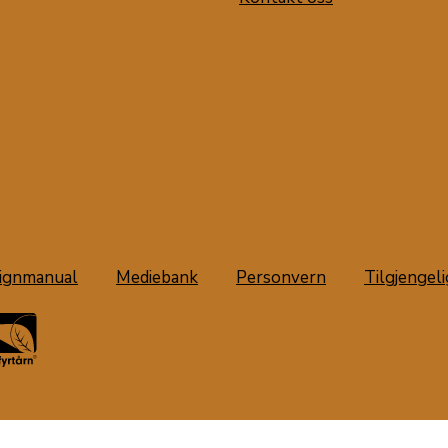
ignmanual
Mediebank
Personvern
Tilgjengel