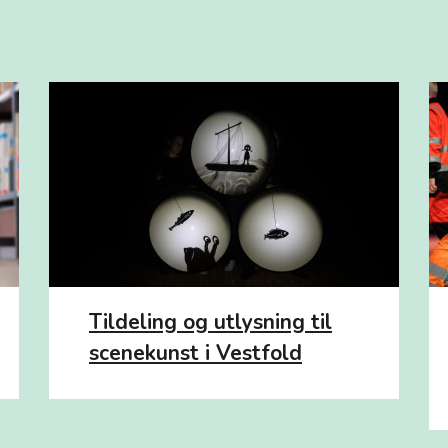
Tildeling og utlysning til
scenekunst i Vestfold