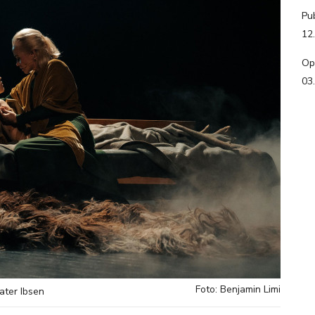
Pub
12
Op
03
Foto: Benjamin Limi
ater Ibsen