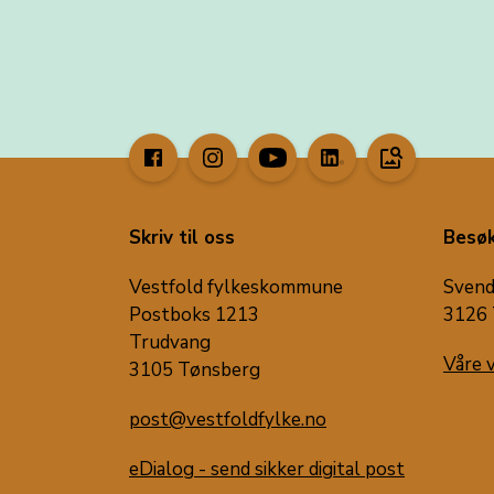
image_search
Skriv til oss
Besøk
Vestfold fylkeskommune
Svend
Postboks 1213
3126 
Trudvang
Våre 
3105 Tønsberg
post@vestfoldfylke.no
eDialog - send sikker digital post