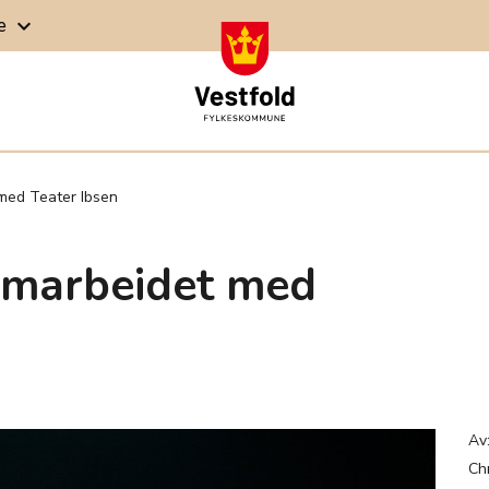
ge
keyboard_arrow_down
med Teater Ibsen
amarbeidet med
n
Av
Ch