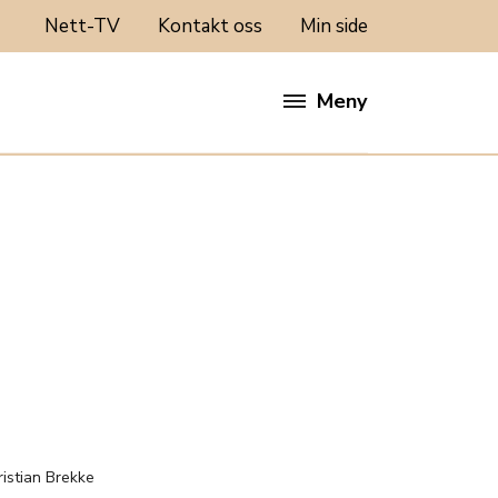
Nett-TV
Kontakt oss
Min side
Meny
:
ristian Brekke