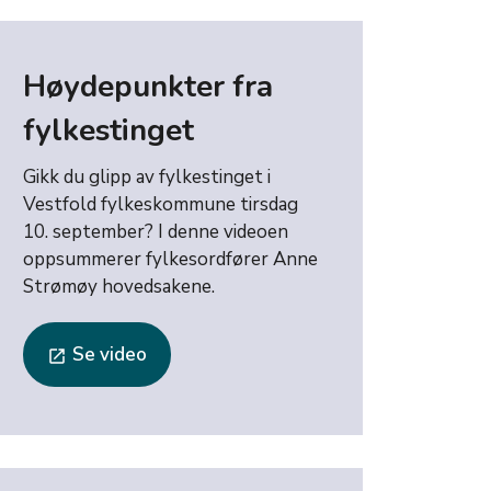
Høydepunkter fra
fylkestinget
Gikk du glipp av fylkestinget i
Vestfold fylkeskommune tirsdag
10. september? I denne videoen
oppsummerer fylkesordfører Anne
Strømøy hovedsakene.
Se video
launch