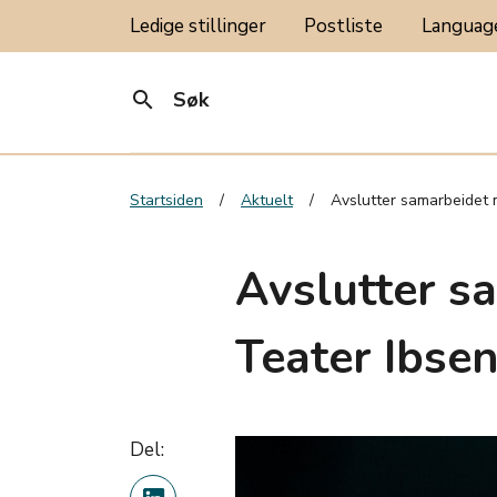
Ledige stillinger
Postliste
Langua
search
Søk
Startsiden
Aktuelt
Avslutter samarbeidet 
Avslutter s
Teater Ibse
Del: