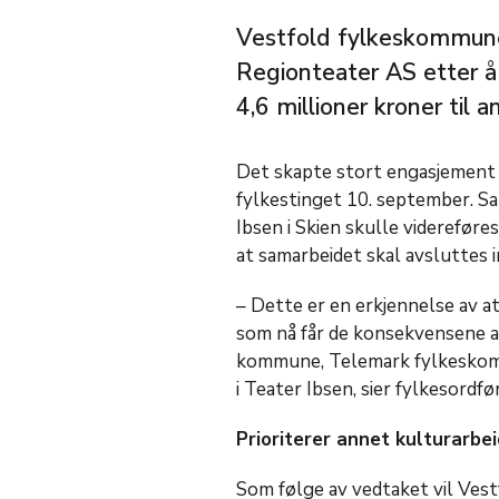
Vestfold fylkeskommune
Regionteater AS etter å
4,6 millioner kroner til 
Det skapte stort engasjement b
fylkestinget 10. september. S
Ibsen i Skien skulle videreføres
at samarbeidet skal avsluttes i
– Dette er en erkjennelse av at
som nå får de konsekvensene at
kommune, Telemark fylkeskom
i Teater Ibsen, sier fylkesord
Prioriterer annet kulturarbei
Som følge av vedtaket vil Vestf