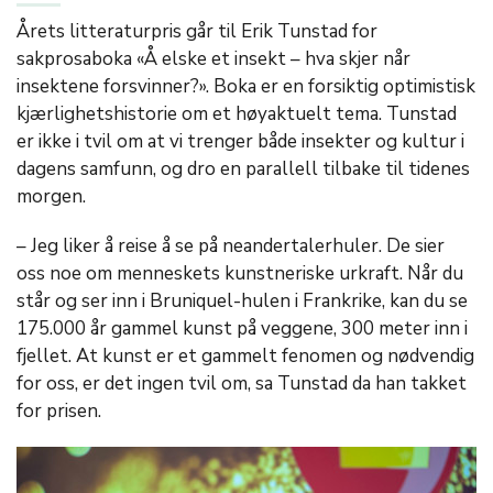
Årets litteraturpris går til Erik Tunstad for
sakprosaboka «Å elske et insekt – hva skjer når
insektene forsvinner?». Boka er en forsiktig optimistisk
kjærlighetshistorie om et høyaktuelt tema. Tunstad
er ikke i tvil om at vi trenger både insekter og kultur i
dagens samfunn, og dro en parallell tilbake til tidenes
morgen.
– Jeg liker å reise å se på neandertalerhuler. De sier
oss noe om menneskets kunstneriske urkraft. Når du
står og ser inn i Bruniquel-hulen i Frankrike, kan du se
175.000 år gammel kunst på veggene, 300 meter inn i
fjellet. At kunst er et gammelt fenomen og nødvendig
for oss, er det ingen tvil om, sa Tunstad da han takket
for prisen.