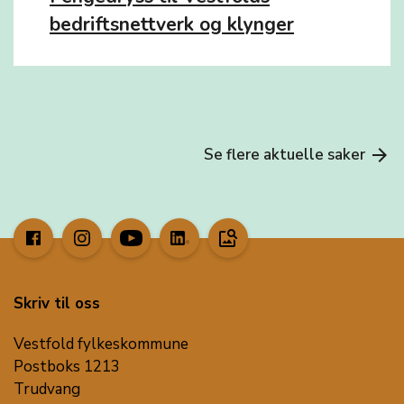
bedriftsnettverk og klynger
Se flere aktuelle saker
arrow_forward
image_search
Skriv til oss
Vestfold fylkeskommune
Postboks 1213
Trudvang