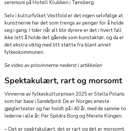
seremoni på Hotell Klubben i Tønsberg.
Selv i kulturfylket Vestfold er det ingen selvfølge at
kunstnerne har det som trengs av penger for å holde
seg i gang. I tider når alt blir dyrere er det i hvert fall
ikke lett å holde det gående som kunstaktør, og da er
det ekstra viktig med litt støtte fra blant annet
fylkeskommunen.
Se video av prisvinnerne nederst i artikkelen
Spektakulært, rart og morsomt
Vinnerne av fylkeskulturprisen 2025 er Stella Polaris
som har base i Sandefjord. De er Norges eneste
gjøglerteater og har holdt på i 40 år, med de samme to
lederne i alle år; Per Spildra Borg og Merete Klingen.
– Det er spektakulært, det er rart og det er morsomt,