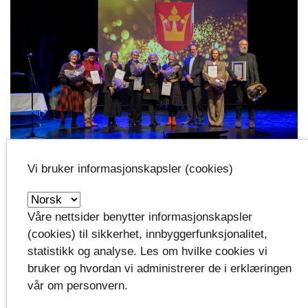
Vi bruker informasjonskapsler (cookies)
TAKKNEMLIGE: Ale mottakerne av priser og
stipender fra fylkeskommunen er veldig takknemlige
Våre nettsider benytter informasjonskapsler
for støtten og anerkjennelsen. Her står de sammen
(cookies) til sikkerhet, innbyggerfunksjonalitet,
med fylkesordfører Anne Strømøy og
statistikk og analyse. Les om hvilke cookies vi
hovedutvalgsleder Jan Birger Løken som delte ut
bruker og hvordan vi administrerer de i erklæringen
prisene og stipendene. Foto: Anders Palmer Holmen
vår om personvern.