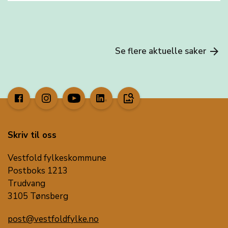
Se flere aktuelle saker
arrow_forward
image_search
Skriv til oss
Vestfold fylkeskommune
Postboks 1213
Trudvang
3105 Tønsberg
post@vestfoldfylke.no