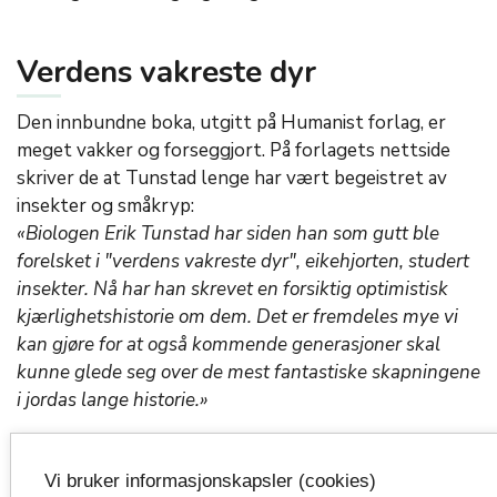
Verdens vakreste dyr
Den innbundne boka, utgitt på Humanist forlag, er
meget vakker og forseggjort. På forlagets nettside
skriver de at Tunstad lenge har vært begeistret av
insekter og småkryp:
«Biologen Erik Tunstad har siden han som gutt ble
forelsket i "verdens vakreste dyr", eikehjorten, studert
insekter. Nå har han skrevet en forsiktig optimistisk
kjærlighetshistorie om dem. Det er fremdeles mye vi
kan gjøre for at også kommende generasjoner skal
kunne glede seg over de mest fantastiske skapningene
i jordas lange historie.»
Vestfold fylkeskommune gratulerer Erik Tunstad med
Vestfolds Litteraturpris for 2025. Prisen deles ut på
Vi bruker informasjonskapsler (cookies)