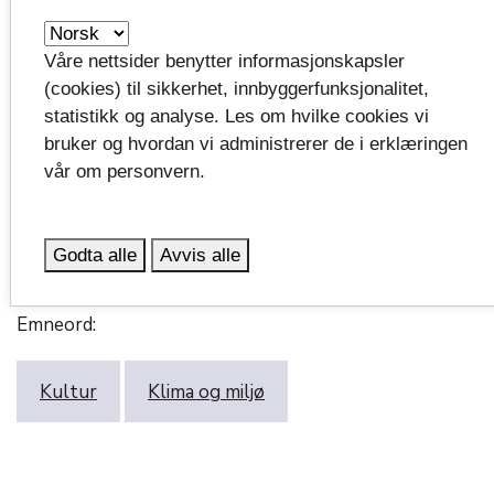
et arrangement for utdeling av fylkeskulturprisen,
litteraturprisen og kulturstipend i forlengelse av den
årlige kulturkonferansen for Vestfold 20. november.
Våre nettsider benytter informasjonskapsler
(cookies) til sikkerhet, innbyggerfunksjonalitet,
statistikk og analyse. Les om hvilke cookies vi
Juryen for Vestfolds litteraturpris 2025 har
bruker og hvordan vi administrerer de i erklæringen
bestått av:
expand_more
vår om personvern.
Godta alle
Avvis alle
Emneord:
Kultur
Klima og miljø