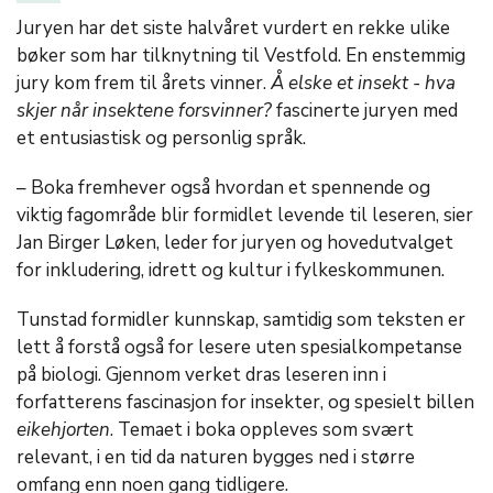
Juryen har det siste halvåret vurdert en rekke ulike
bøker som har tilknytning til Vestfold. En enstemmig
jury kom frem til årets vinner.
Å elske et insekt
- hva
skjer når insektene forsvinner?
fascinerte juryen med
et entusiastisk og personlig språk.
– Boka fremhever også hvordan et spennende og
viktig fagområde blir formidlet levende til leseren, sier
Jan Birger Løken, leder for juryen og hovedutvalget
for inkludering, idrett og kultur i fylkeskommunen.
Tunstad formidler kunnskap, samtidig som teksten er
lett å forstå også for lesere uten spesialkompetanse
på biologi. Gjennom verket dras leseren inn i
forfatterens fascinasjon for insekter, og spesielt billen
eikehjorten
. Temaet i boka oppleves som svært
relevant, i en tid da naturen bygges ned i større
omfang enn noen gang tidligere.