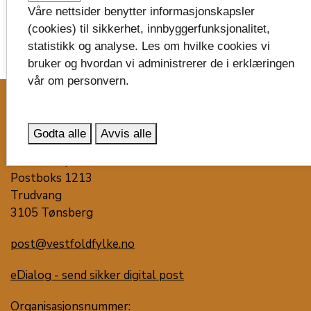
Våre nettsider benytter informasjonskapsler
(cookies) til sikkerhet, innbyggerfunksjonalitet,
statistikk og analyse. Les om hvilke cookies vi
bruker og hvordan vi administrerer de i erklæringen
image_search
vår om personvern.
Skriv til oss
Godta alle
Avvis alle
Vestfold fylkeskommune
Postboks 1213
Trudvang
3105 Tønsberg
post@vestfoldfylke.no
eDialog - send sikker digital post
Organisasjonsnummer: