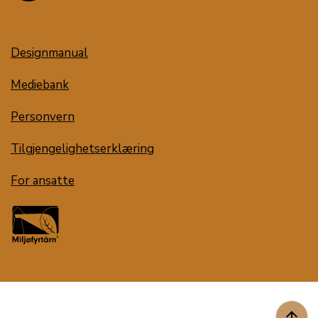
Designmanual
Mediebank
Personvern
Tilgjengelighetserklæring
For ansatte
arrow_upward