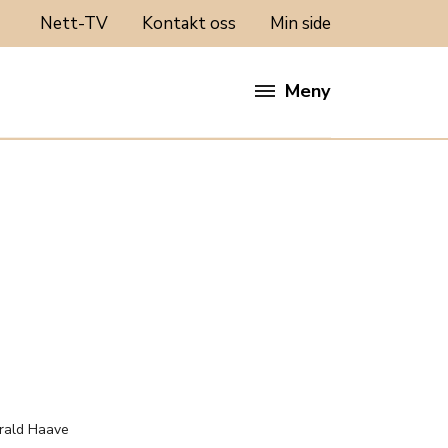
Nett-TV
Kontakt oss
Min side
Meny
:
rald Haave