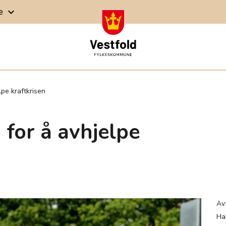
ge
keyboard_arrow_down
lpe kraftkrisen
 for å avhjelpe
Av
Ha