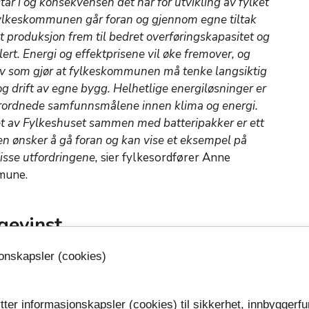
tår i og konsekvensen det har for utvikling av fylket
t fylkeskommunen går foran og gjennom egne tiltak
økt produksjon frem til bedret overføringskapasitet og
ert. Energi og effektprisene vil øke fremover, og
v som gjør at fylkeskommunen må tenke langsiktig
g drift av egne bygg. Helhetlige energiløsninger er
verordnede samfunnsmålene innen klima og energi.
aket av Fylkeshuset sammen med batteripakker er ett
en ønsker å gå foran og kan vise et eksempel på
disse utfordringene,
sier fylkesordfører Anne
mmune.
øgevinst
jonskapsler (cookies)
 fylkeshuset er på nærmere 200 kvadratmeter og
000 kWh/ år, som tilsvarer hva to vanlige
onomiske beregninger viser at anlegget vil ha en
tter informasjonskapsler (cookies) til sikkerhet, innbyggerfu