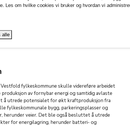
Solcelleanlegget vil få en positiv miljøgevinst etter
se. Les om hvilke cookies vi bruker og hvordan vi administre
.
t og nettkapasitet er utfordrende i hele Norge,
. Flere næringsaktører har flagget ut av regionen
 alle
grønn næringsutvikling på is fordi det ikke er tilgang
 truer nå eksisterende og fremtidige arbeidsplasser i
n
t Vestfold fylkeskommune skulle videreføre arbeidet
ke produksjon av fornybar energi og samtidig avlaste
 å utrede potensialet for økt kraftproduksjon fra
 alle fylkeskommunale bygg, parkeringsplasser og
, herunder veier. Det ble også besluttet å utrede
ekter for energilagring, herunder batteri- og