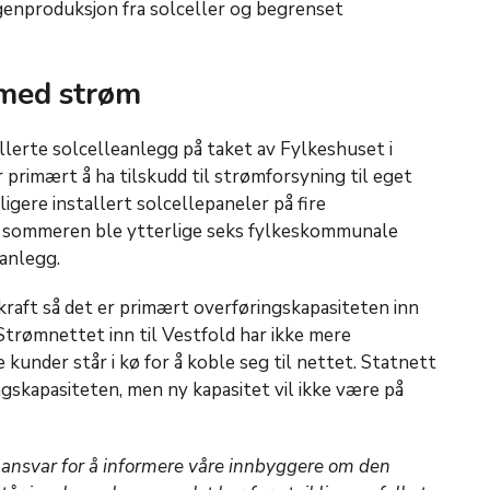
enproduksjon fra solceller og begrenset
 med strøm
lerte solcelleanlegg på taket av Fylkeshuset i
 primært å ha tilskudd til strømforsyning til eget
gere installert solcellepaneler på fire
av sommeren ble ytterlige seks fylkeskommunale
eanlegg.
kraft så det er primært overføringskapasiteten inn
 Strømnettet inn til Vestfold har ikke mere
 kunder står i kø for å koble seg til nettet. Statnett
ngskapasiteten, men ny kapasitet vil ikke være på
ansvar for å informere våre innbyggere om den