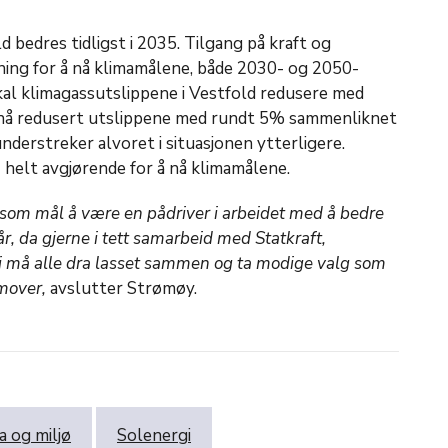
d bedres tidligst i 2035. Tilgang på kraft og
ning for å nå klimamålene, både 2030- og 2050-
kal klimagassutslippene i Vestfold redusere med
nå redusert utslippene med rundt 5% sammenliknet
nderstreker alvoret i situasjonen ytterligere.
 helt avgjørende for å nå klimamålene.
om mål å være en pådriver i arbeidet med å bedre
år, da gjerne i tett samarbeid med Statkraft,
 må alle dra lasset sammen og ta modige valg som
emover,
avslutter Strømøy.
a og miljø
Solenergi