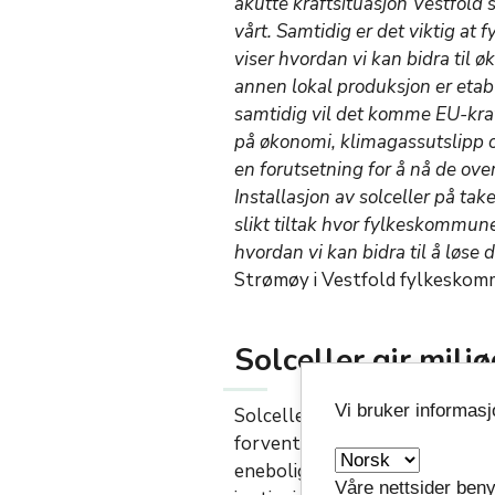
akutte kraftsituasjon Vestfold s
vårt. Samtidig er det viktig a
viser hvordan vi kan bidra til 
annen lokal produksjon er etabl
samtidig vil det komme EU-kra
på økonomi, klimagassutslipp o
en forutsetning for å nå de o
Installasjon av solceller på t
slikt tiltak hvor fylkeskommun
hvordan vi kan bidra til å løse 
Strømøy i Vestfold fylkesko
Solceller gir milj
Vi bruker informas
Solcelleanlegget på taket av
forventet produksjon er ca 40 
eneboliger forbruker årlig. Øk
Våre nettsider beny