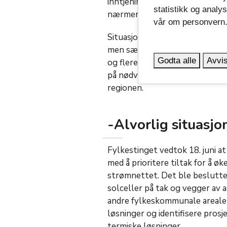
inntjeningstid på om lag 22 år. 
statistikk og analy
nærmere 7 år.
vår om personvern
Situasjonen med mangel på kraf
men særlig krevende i Vestfold
Godta alle
Avvis
og flere er tvunget til å legge 
på nødvendig kraft. Situasjonen
regionen.
-Alvorlig situasjo
Fylkestinget vedtok 18. juni a
med å prioritere tiltak for å ø
strømnettet. Det ble besluttet
solceller på tak og vegger av
andre fylkeskommunale arealer
løsninger og identifisere prosj
termiske løsninger.