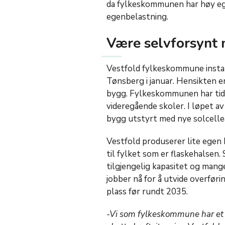
da fylkeskommunen har høy eg
egenbelastning.
Være selvforsynt
Vestfold fylkeskommune instal
Tønsberg i januar. Hensikten er
bygg. Fylkeskommunen har tidli
videregående skoler. I løpet 
bygg utstyrt med nye solcell
Vestfold produserer lite egen 
til fylket som er flaskehalsen.
tilgjengelig kapasitet og mange
jobber nå for å utvide overføri
plass før rundt 2035.
-Vi som fylkeskommune har et 