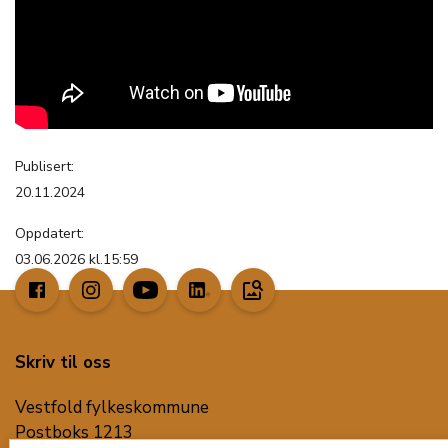
Publisert:
20.11.2024
Oppdatert:
03.06.2026 kl.15:59
image_search
Skriv til oss
Vestfold fylkeskommune
Postboks 1213