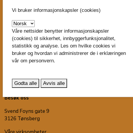
Trudvang
3105 Tønsberg
Vi bruker informasjonskapsler (cookies)
post@vestfoldfylke.no
Våre nettsider benytter informasjonskapsler
eDialog - send sikker digital post
(cookies) til sikkerhet, innbyggerfunksjonalitet,
statistikk og analyse. Les om hvilke cookies vi
Organisasjonsnummer:
bruker og hvordan vi administrerer de i erklæringen
929 882 385
vår om personvern.
Nytt bankkontonummer i 2025: 6130.06.31214
Godta alle
Avvis alle
Faktura til fylkeskommunen
Besøk oss
Svend Foyns gate 9
3126 Tønsberg
Våre virksomheter