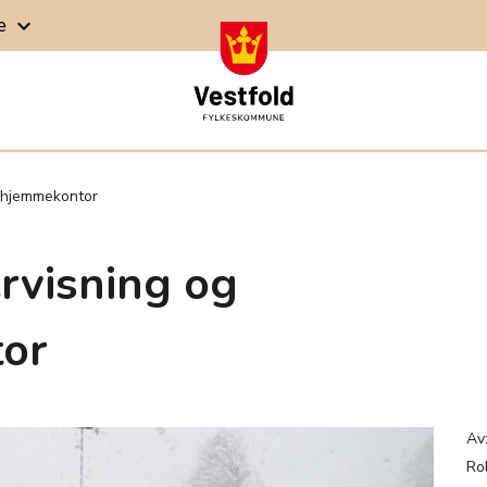
ge
keyboard_arrow_down
g hjemmekontor
ervisning og
or
Av
Ro