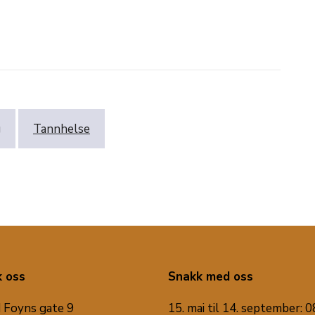
g
Tannhelse
 oss
Snakk med oss
 Foyns gate 9
15. mai til 14. september: 0