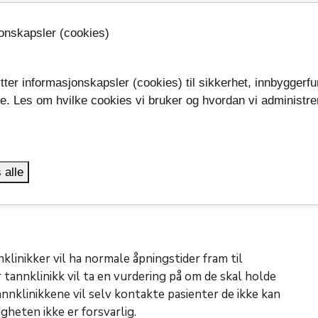
jonskapsler (cookies)
mulig anbefaler fylkesdirektøren også
ulighet disse dagene.
tter informasjonskapsler (cookies) til sikkerhet, innbyggerfu
ssene kjøre som normalt. Det kan imidlertid oppstå
se. Les om hvilke cookies vi bruker og hvordan vi administre
 kort varsel. Vi anbefaler alle reisende å beregne
.
rt, sier fylkesdirektøren.
u fortløpende på vkt.no, i reiseplanleggeren på
 alle
inikker vil ha normale åpningstider fram til
tannklinikk vil ta en vurdering på om de skal holde
annklinikkene vil selv kontakte pasienter de ikke kan
eten ikke er forsvarlig.