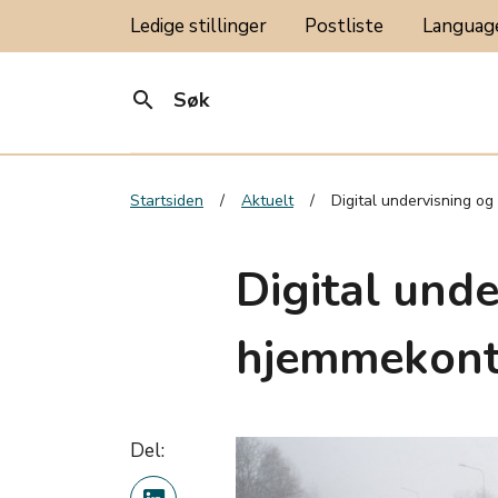
Ledige stillinger
Postliste
Langua
search
Søk
Startsiden
Aktuelt
Digital undervisning o
Digital und
hjemmekont
Del: