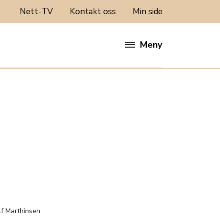
Nett-TV
Kontakt oss
Min side
Meny
:
lf Marthinsen