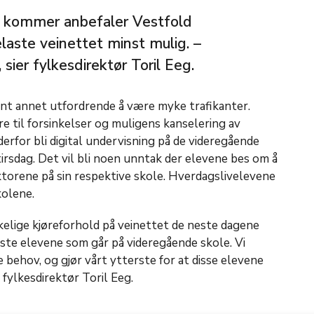
 kommer anbefaler Vestfold
ste veinettet minst mulig. –
sier fylkesdirektør Toril Eeg.
nt annet utfordrende å være myke trafikanter.
re til forsinkelser og muligens kanselering av
derfor bli digital undervisning på de videregående
irsdag. Det vil bli noen unntak der elevene bes om å
torene på sin respektive skole. Hverdagslivelevene
kolene.
skelige kjøreforhold på veinettet de neste dagene
fleste elevene som går på videregående skole. Vi
e behov, og gjør vårt ytterste for at disse elevene
r fylkesdirektør Toril Eeg.