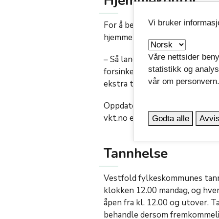
Hjemmekontor
Vi bruker informas
For å belaste veinettet minst 
hjemmekontor for de som har m
Våre nettsider beny
– Så langt det er mulig, vil bu
statistikk og analy
forsinkelser og innstillinger på
vår om personvern
ekstra tid og holde seg oppdate
Oppdatert informasjon finner d
vkt.no eller i appen VKT Reise
Godta alle
Avvis
Tannhelse
Vestfold fylkeskommunes tannkl
klokken 12.00 mandag, og hver 
åpen fra kl. 12.00 og utover. T
behandle dersom fremkommeligh