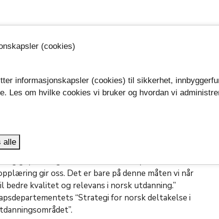
tdanning, opplæring, ungdom og idrett. Det er det
jonskapsler (cookies)
 verden, med et budsjett på 26,5 milliarder euro
ammet støtter mobilitet og samarbeidprosjekter i
ge, grunnskole, videregående opplæring, høyere
tter informasjonskapsler (cookies) til sikkerhet, innbyggerfu
senopplæring.
se. Les om hvilke cookies vi bruker og hvordan vi administre
.
drer til å gripe mulighetene
 alle
ide uttrykt et sterkt ønske om norsk deltakelse “Vi
med og gripe mulighetene som det europeiske
pplæring gir oss. Det er bare på denne måten vi når
l bedre kvalitet og relevans i norsk utdanning.”
sdepartementets “Strategi for norsk deltakelse i
tdanningsområdet”.