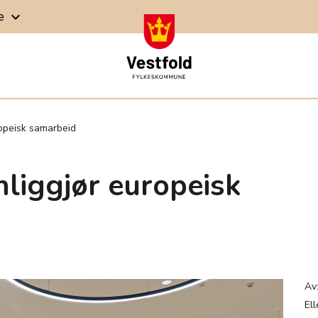
ge
keyboard_arrow_down
ropeisk samarbeid
nliggjør europeisk
Av
El