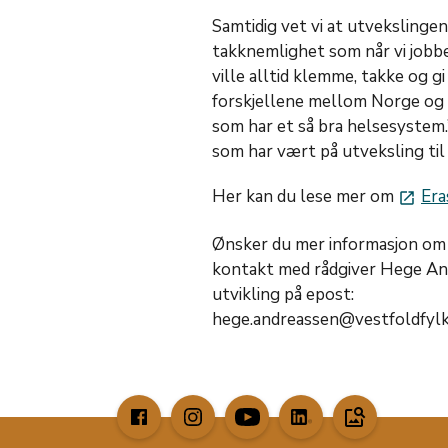
Samtidig vet vi at utvekslingen
takknemlighet som når vi jobb
ville alltid klemme, takke og g
forskjellene mellom Norge og K
som har et så bra helsesystem.
som har vært på utveksling til
Her kan du lese mer om
Era
launch
Ønsker du mer informasjon om 
kontakt med rådgiver Hege An
utvikling på epost:
hege.andreassen@vestfoldfyl
image_search