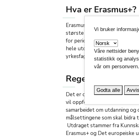
Hva er Erasmus+?
Erasmus+ er EUs program for u
Vi bruker informas
største utdanningsprogrammet i
for perioden 2021-2027. Progr
hele utdanningsløpet: barneha
Våre nettsider beny
yrkesfaglig utdanning og vok
statistikk og analy
vår om personvern
Regeringen oppfor
Godta alle
Avvis
Det er også fra regjeringens s
vil oppfordre alle til å være 
samarbeidet om utdanning og o
målsettingene som skal bidra ti
Utdraget stammer fra Kunnskap
Erasmus+ og Det europeiske u