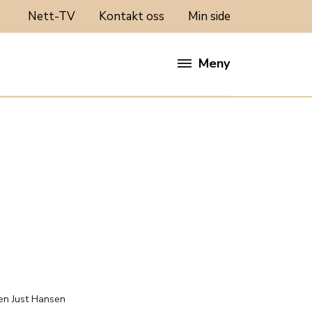
Nett-TV
Kontakt oss
Min side
Meny
:
len Just Hansen