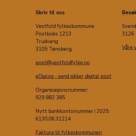
Skriv til oss
Besøk
Vestfold fylkeskommune
Svend
Postboks 1213
3126 
Trudvang
Våre 
3105 Tønsberg
post@vestfoldfylke.no
eDialog - send sikker digital post
Organisasjonsnummer:
929 882 385
Nytt bankkontonummer i 2025:
6130.06.31214
Faktura til fylkeskommunen