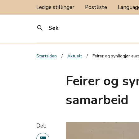
Ledige stillinger
Postliste
Langua
search
Søk
Startsiden
Aktuelt
Feirer og synliggjør eu
Feirer og sy
samarbeid
Del: