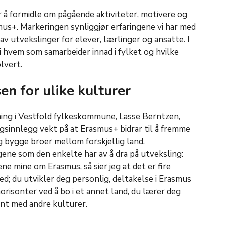
å formidle om pågående aktiviteter, motivere og
asmus+. Markeringen synliggjør erfaringene vi har med
v utvekslinger for elever, lærlinger og ansatte. I
 i hvem som samarbeider innad i fylket og hvilke
olvert.
n for ulike kulturer
ing i Vestfold fylkeskommune, Lasse Berntzen,
ngsinnlegg vekt på at Erasmus+ bidrar til å fremme
og bygge broer mellom forskjellig land.
gene som den enkelte har av å dra på utveksling:
e mine om Erasmus, så sier jeg at det er fire
ed; du utvikler deg personlig, deltakelse i Erasmus
horisonter ved å bo i et annet land, du lærer deg
ent med andre kulturer.