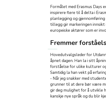
Formålet med Erasmus Days er 
inspirere flere til å delta i Er
planlegging og gjennomføring a
tillegg gir markeringen innsikt
europeiske aktører som er inv
Fremmer forståelse
Hovedutvalgsleder for Utdann
åpnet dagen. Han la i sitt åpni
forståelse for ulike kulturer 
Samtidig la han vekt på erfarin
- Når jeg snakker med studenten
grunner til at dere bør være m
gir deg mulighet for å utvikle 
kanskje nye språk og du blir kj