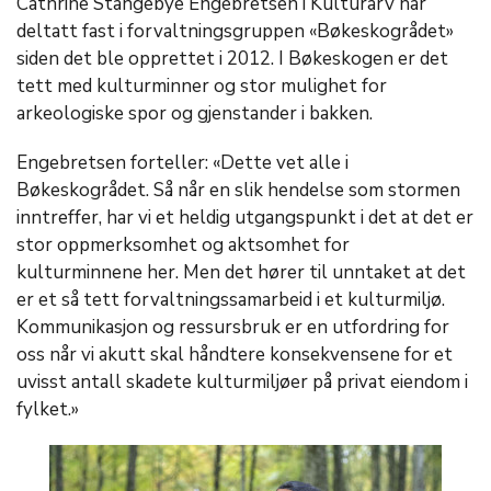
Cathrine Stangebye Engebretsen i Kulturarv har
deltatt fast i forvaltningsgruppen «Bøkeskogrådet»
siden det ble opprettet i 2012. I Bøkeskogen er det
tett med kulturminner og stor mulighet for
arkeologiske spor og gjenstander i bakken.
Engebretsen forteller: «Dette vet alle i
Bøkeskogrådet. Så når en slik hendelse som stormen
inntreffer, har vi et heldig utgangspunkt i det at det er
stor oppmerksomhet og aktsomhet for
kulturminnene her. Men det hører til unntaket at det
er et så tett forvaltningssamarbeid i et kulturmiljø.
Kommunikasjon og ressursbruk er en utfordring for
oss når vi akutt skal håndtere konsekvensene for et
uvisst antall skadete kulturmiljøer på privat eiendom i
fylket.»