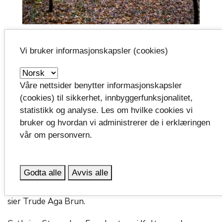
Bøkeskogen er pekt på som et Nasjonalt viktig
kulturmiljø av Riksantikvaren.
Vi bruker informasjonskapsler (cookies)
Rotvelter på kulturminner
Våre nettsider benytter informasjonskapsler
(cookies) til sikkerhet, innbyggerfunksjonalitet,
Trude Aga Brun i Kulturarv har hatt ansvar for
statistikk og analyse. Les om hvilke cookies vi
arkeologiske kulturminner i Larvik gjennom mer enn
bruker og hvordan vi administrerer de i erklæringen
to tiår. «Jeg har aldri tidligere opplevd så store skader
vår om personvern.
etter en storm. Dersom rotveltet skjer direkte på en
gravhaug er det som å åpne en hermetikkboks og dra
ut deler av innholdet. Vi har sett stygge rotvelt på
Godta alle
Avvis alle
gravhauger andre steder i Larvik. Steiner og jord er
dratt ut, og deler av selve gravstedet er blottlagt,
sier Trude Aga Brun.