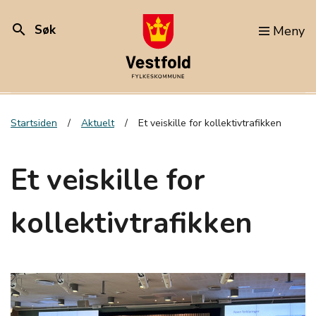
search
Søk
Meny
Startsiden
Aktuelt
Et veiskille for kollektivtrafikken
Et veiskille for
kollektivtrafikken