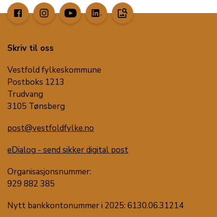
image_search
Skriv til oss
Vestfold fylkeskommune
Postboks 1213
Trudvang
3105 Tønsberg
post@vestfoldfylke.no
eDialog - send sikker digital post
Organisasjonsnummer:
929 882 385
Nytt bankkontonummer i 2025: 6130.06.31214