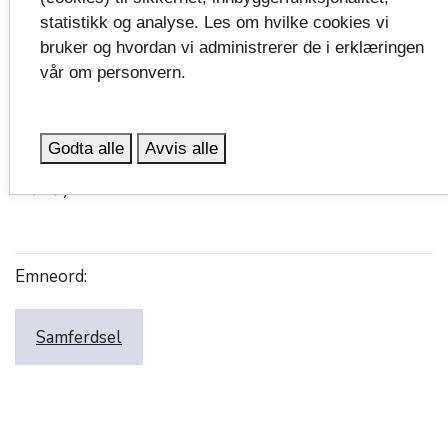
som står i denne utfordringen.
statistikk og analyse. Les om hvilke cookies vi
bruker og hvordan vi administrerer de i erklæringen
De som deltok på konferansen, fikk også innsikt i hvordan
vår om personvern.
situasjonen også er en utfordring for de som jobber i bransjen.
–
Sjåfører og andre arbeidstakere som jobber med
kollektivtransport er bekymret med tanke på egne
Godta alle
Avvis alle
arbeidsplasser. En bekymring det ikke er vanskelig å forstå, sier
Strømøy.
Emneord:
Samferdsel