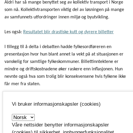
Aldri har så mange benyttet seg av kollektiv transport i Norge
som nå. Kollektivtransporten viktig del av løsningen på mange
av samfunnets utfordringer innen miljø og byutvikling.
Les også:
Resultatet blir drastiske kutt og dyrere billetter
I tillegg til å delta i debatten hadde fylkesordføreren en
presentasjon hvor hun blant annet la vekt på at situasjonen er
vanskelig for samtlige fylkeskommuner. Billettinntektene er
mindre og driftskostnadene øker raskere enn inflasjonen. Hun
nevnte også hva som trolig blir konsekvensene hvis fylkene ikke
får mer fra staten.
Representerer alle fylkene
Vi bruker informasjonskapsler (cookies)
–
Jeg var i dette forumet i egenskap av å være nestleder i
fylkesordførerkollegiet (KS). I dette forumet snakker jeg dermed
Våre nettsider benytter informasjonskapsler
ikke bare for Vestfold, men på vegne av alle fylkeskommunene
(cookies) til sikkerhet, innbyggerfunksjonalitet,