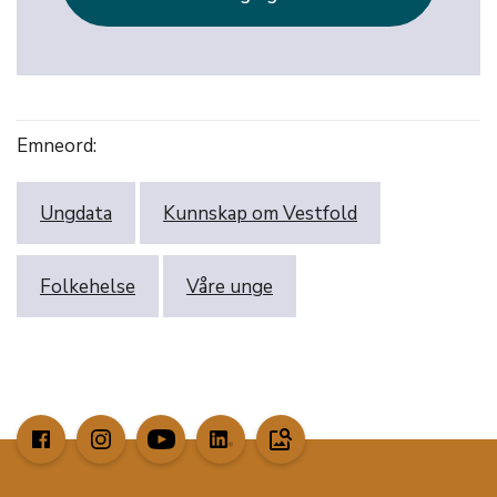
Emneord:
Ungdata
Kunnskap om Vestfold
Folkehelse
Våre unge
image_search