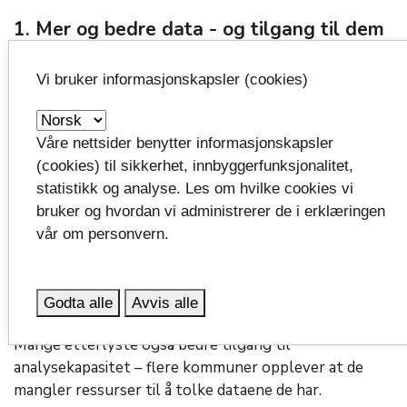
1. Mer og bedre data - og tilgang til dem
Flere grupper uttrykte et tydelig behov for mer
Vi bruker informasjonskapsler (cookies)
finmasket statistikk, spesielt knyttet til:
tidsserier og utvikling over tid
Våre nettsider benytter informasjonskapsler
helsedata og rus
(cookies) til sikkerhet, innbyggerfunksjonalitet,
statistikk og analyse. Les om hvilke cookies vi
forskjeller innen NEET-gruppen (for eksempel
bruker og hvordan vi administrerer de i erklæringen
med/uten familie, ulike innvandringsgrupper)
vår om personvern.
bedre avgrensing mellom unge som er “i
aktivitet” gjennom tjenester som OT, men likevel
regnes som NEET
Godta alle
Avvis alle
Mange etterlyste også bedre tilgang til
analysekapasitet – flere kommuner opplever at de
mangler ressurser til å tolke dataene de har.