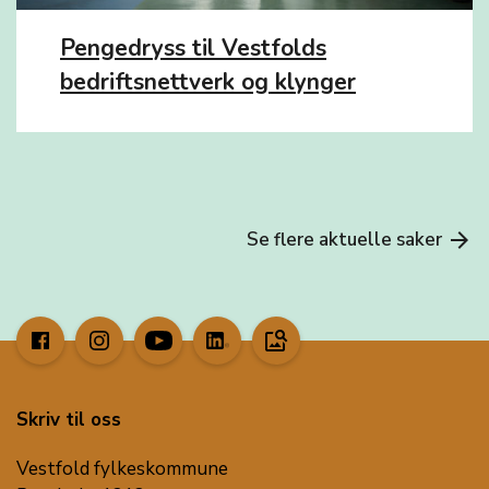
Pengedryss til Vestfolds
bedriftsnettverk og klynger
Se flere aktuelle saker
arrow_forward
image_search
Skriv til oss
Vestfold fylkeskommune