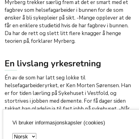
Myrberg trekker særlig frem at det er smart med et
fagbrev som helsefagarbeider i bunnen for de som
ønsker å bli sykepleier på sikt. -Mange opplever at de
får en enklere studietid hvis de har fagbrev i bunnen.
Da har de rett og slett litt flere knagger å henge
teorien på, forklarer Myrberg.
En livslang yrkesretning
Én av de som har latt seg lokke til
helsefagarbeideryrket, er Ken Morten Sørensen. Han
er for tiden lærling på Sykehuset i Vestfold, og
stortrives i jobben med demente. For få dager siden
takket han gladelig ja til fast jobb på sykehuset. -Når
jeg er ferdig med læretida mi i oktober, går jeg rett ut i
Vi bruker informasjonskapsler (cookies)
fast jobb, på stedet som er førstevalget mitt, sier han
og smiler.