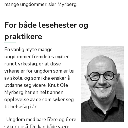
mange ungdommer, sier Myrberg.
For både lesehester og
praktikere
En vanlig myte mange
ungdommer fremdeles møter
rundt yrkesfag, er at disse
yrkene er for ungdom som er lei
av skole, og som ikke ønsker å
utdanne seg videre. Knut Ole
Myrberg har en helt annen
opplevelse av de som søker seg
til helsefag i år.
-Ungdom med bare 5’ere og 6’ere
søker også. Du kan både være