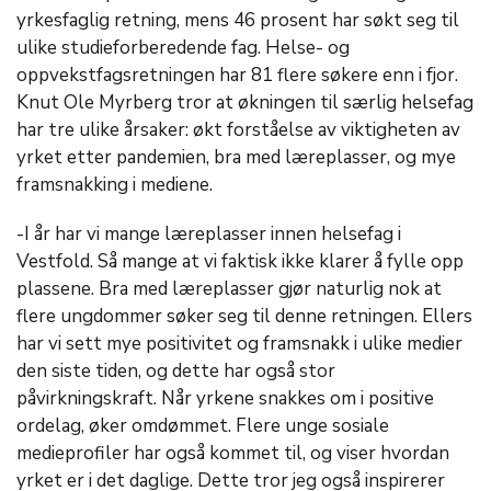
yrkesfaglig retning, mens 46 prosent har søkt seg til
ulike studieforberedende fag. Helse- og
oppvekstfagsretningen har 81 flere søkere enn i fjor.
Knut Ole Myrberg tror at økningen til særlig helsefag
har tre ulike årsaker: økt forståelse av viktigheten av
yrket etter pandemien, bra med læreplasser, og mye
framsnakking i mediene.
-I år har vi mange læreplasser innen helsefag i
Vestfold. Så mange at vi faktisk ikke klarer å fylle opp
plassene. Bra med læreplasser gjør naturlig nok at
flere ungdommer søker seg til denne retningen. Ellers
har vi sett mye positivitet og framsnakk i ulike medier
den siste tiden, og dette har også stor
påvirkningskraft. Når yrkene snakkes om i positive
ordelag, øker omdømmet. Flere unge sosiale
medieprofiler har også kommet til, og viser hvordan
yrket er i det daglige. Dette tror jeg også inspirerer