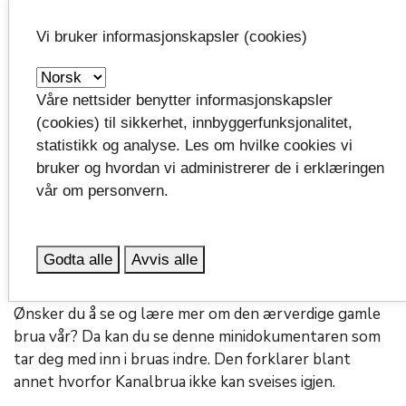
Vi bruker informasjonskapsler (cookies)
Våre nettsider benytter informasjonskapsler
(cookies) til sikkerhet, innbyggerfunksjonalitet,
Illustrasjon som viser hvor det ble skiftet lagere.
statistikk og analyse. Les om hvilke cookies vi
bruker og hvordan vi administrerer de i erklæringen
Lasse Haugland, teamleder og bruansvarlig i
vår om personvern.
fylkeskommunen
, forteller at det fortsatt skal
utføres vedlikeholdsarbeid på brua utover vinteren og
våren. Det er foreløpig ikke planlagt flere stenginger
Godta alle
Avvis alle
før til høsten, etter at sommersesongen er over.
Ønsker du å se og lære mer om den ærverdige gamle
brua vår? Da kan du se denne minidokumentaren som
tar deg med inn i bruas indre. Den forklarer blant
annet hvorfor Kanalbrua ikke kan sveises igjen.