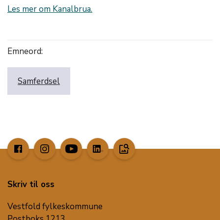
Les mer om Kanalbrua.
Emneord:
Samferdsel
image_search
Skriv til oss
Vestfold fylkeskommune
Postboks 1213