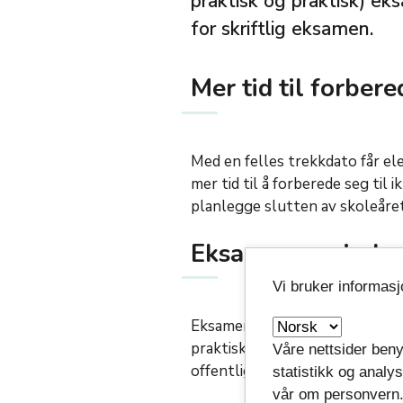
praktisk og praktisk) e
for skriftlig eksamen.
Mer tid til forber
Med en felles trekkdato får el
mer tid til å forberede seg til 
planlegge slutten av skoleåret
Eksamensperiode
Vi bruker informas
Eksamensperioden for ikke-skr
praktisk eksamen avholdes i ju
Våre nettsider beny
offentliggjøring av trekk.
statistikk og analy
vår om personvern