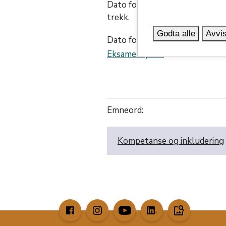
Dato for praktisk eksamen i tre
trekk.
Godta alle
Avvis
Dato for skriftlig eksamen er o
Eksamensplan
.
Emneord:
Kompetanse og inkludering
image_search