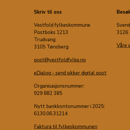
Skriv til oss
Besøk
Vestfold fylkeskommune
Svend
Postboks 1213
3126 
Trudvang
Våre 
3105 Tønsberg
post@vestfoldfylke.no
eDialog - send sikker digital post
Organisasjonsnummer:
929 882 385
Nytt bankkontonummer i 2025:
6130.06.31214
Faktura til fylkeskommunen