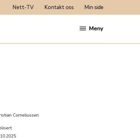
Nett-TV
Kontakt oss
Min side
Meny
:
ristian Corneliussen
lisert:
.10.2025