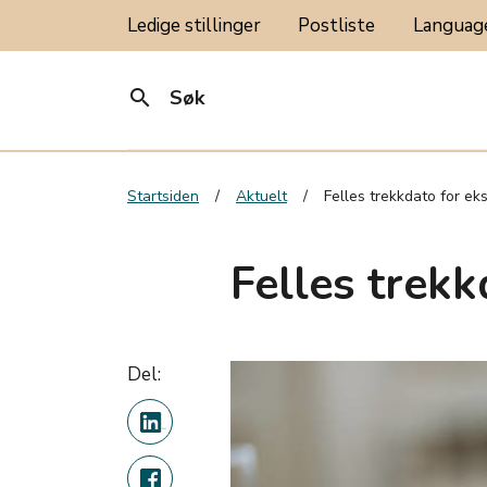
Ledige stillinger
Postliste
Langua
search
Søk
Startsiden
Aktuelt
Felles trekkdato for e
Felles trek
Del: