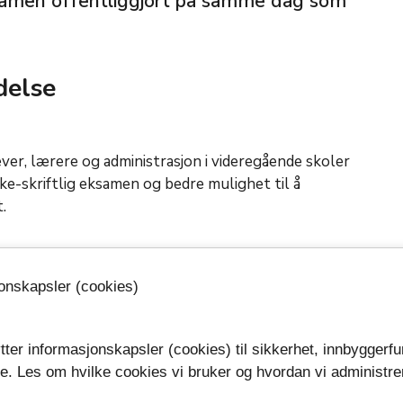
ksamen offentliggjort på samme dag som
edelse
ever, lærere og administrasjon i videregående skoler
ikke-skriftlig eksamen og bedre mulighet til å
.
jonskapsler (cookies)
iftlig eksamen er uendret. Muntlig og muntlig-
ni 2026. Dato blir opplyst samtidig med
tter informasjonskapsler (cookies) til sikkerhet, innbyggerfu
se. Les om hvilke cookies vi bruker og hvordan vi administre
.