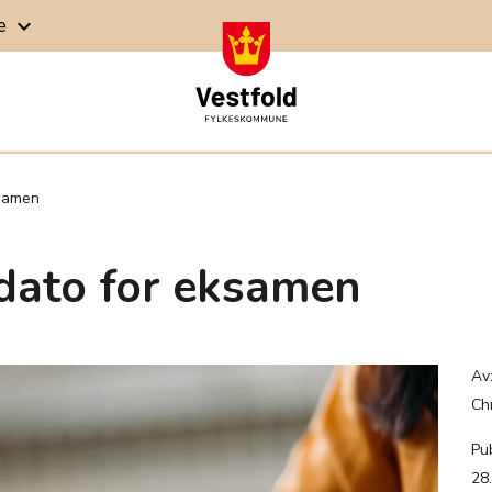
ge
keyboard_arrow_down
ksamen
kdato for eksamen
Av
Ch
Pub
28