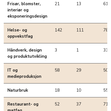
Frisør, blomster,
21
13
61,
interiør og
eksponeringsdesign
Helse- og
142
111
78,
oppvekstfag
Håndverk, design
3
1
33,
og produktutvikling
IT og
58
29
50,
medieproduksjon
Naturbruk
18
10
55,
Restaurant- og
52
37
71,
matfag