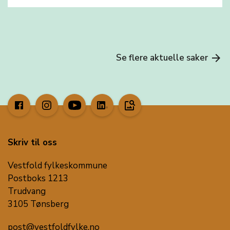
Se flere aktuelle saker
arrow_forward
image_search
Skriv til oss
Vestfold fylkeskommune
Postboks 1213
Trudvang
3105 Tønsberg
post@vestfoldfylke.no