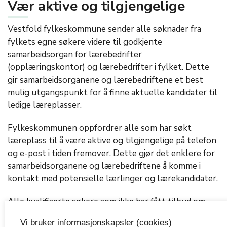
Vær aktive og tilgjengelige
Vestfold fylkeskommune sender alle søknader fra
fylkets egne søkere videre til godkjente
samarbeidsorgan for lærebedrifter
(opplæringskontor) og lærebedrifter i fylket. Dette
gir samarbeidsorganene og lærebedriftene et best
mulig utgangspunkt for å finne aktuelle kandidater til
ledige læreplasser.
Fylkeskommunen oppfordrer alle som har søkt
læreplass til å være aktive og tilgjengelige på telefon
og e-post i tiden fremover. Dette gjør det enklere for
samarbeidsorganene og lærebedriftene å komme i
kontakt med potensielle lærlinger og lærekandidater.
Alle kvalifiserte søkere som ikke har fått tilbud om
læreplass innen august, vil få et alternativt
Vi bruker informasjonskapsler (cookies)
opplæringstilbud gjennom fylkeskommunen.