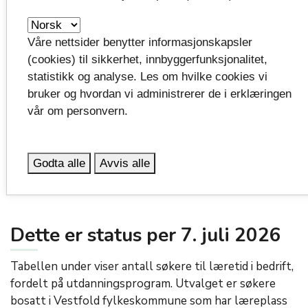
Les mer om dette på fylkeskommunens
Våre nettsider benytter informasjonskapsler
nettsider:
Hva skjer hvis du ikke får læreplass?
(cookies) til sikkerhet, innbyggerfunksjonalitet,
statistikk og analyse. Les om hvilke cookies vi
Bedrifter som ønsker å bli lærebedrift og som
bruker og hvordan vi administrerer de i erklæringen
vurderer å ta inn lærlinger eller lærekandidater, finner
vår om personvern.
utfyllende informasjon på nettsiden:
Bli lærebedrift eller kontakt Vestfold
Godta alle
Avvis alle
fylkeskommune på e-post:
fagopplaring@vestfoldfylke.no
Dette er status per 7. juli 2026
Tabellen under viser antall søkere til læretid i bedrift,
fordelt på utdanningsprogram. Utvalget er søkere
bosatt i Vestfold fylkeskommune som har læreplass