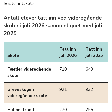
førsteinntaket.)
Antall elever tatt inn ved videregående
skoler i juli 2026 sammenlignet med juli
2025
Tatt inn
Tatt inn
Skole
juli 2026
juli 2025
Færder videregående
710
643
skole
Greveskogen
921
932
videregående skole
Holmestrand
270
255