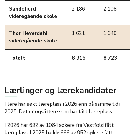
Sandefjord
2 186
2 108
videregående skole
Thor Heyerdahl
1 621
1 640
videregående skole
Totalt
8 916
8 723
Lærlinger og lærekandidater
Flere har søkt læreplass i 2026 enn på samme tid i
2025. Det er også flere som har fått læreplass.
I 2026 har 692 av 1064 søkere fra Vestfold fått
læreplass. I 2025 hadde 666 av 952 søkere fått