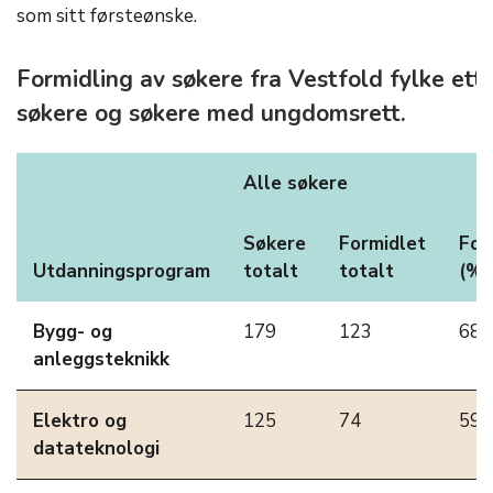
som sitt førsteønske.
Formidling av søkere fra Vestfold fylke ett
søkere og søkere med ungdomsrett.
Alle søkere
Søkere
Formidlet
For
Utdanningsprogram
totalt
totalt
(%)
Bygg- og
179
123
68,
anleggsteknikk
Elektro og
125
74
59,
datateknologi