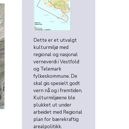
Dette er et utvalgt
kulturmiljø med
regional og nasjonal
verneverdi i Vestfold
og Telemark
fylkeskommune. De
skal gis spesielt godt
vern nå og i fremtiden.
Kulturmiljøene ble
plukket ut under
arbeidet med Regional
plan for bærekraftig
arealpolitikk.