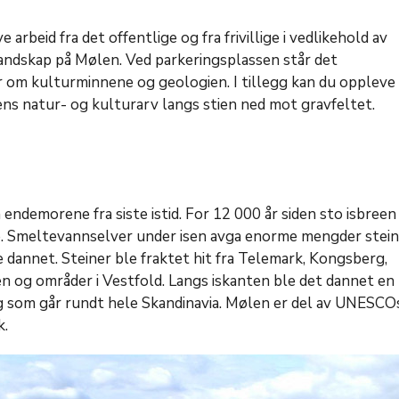
 arbeid fra det offentlige og fra frivillige i vedlikehold av
andskap på Mølen. Ved parkeringsplassen står det
r om kulturminnene og geologien. I tillegg kan du oppleve
ns natur- og kulturarv langs stien ned mot gravfeltet.
endemorene fra siste istid. For 12 000 år siden sto isbreen 
de. Smeltevannselver under isen avga enorme mengder stei
 dannet. Steiner ble fraktet hit fra Telemark, Kongsberg,
n og områder i Vestfold. Langs iskanten ble det dannet en
g som går rundt hele Skandinavia. Mølen er del av UNESCO
k.