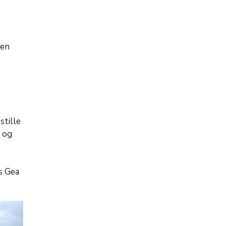
 en
stille
n og
s Gea