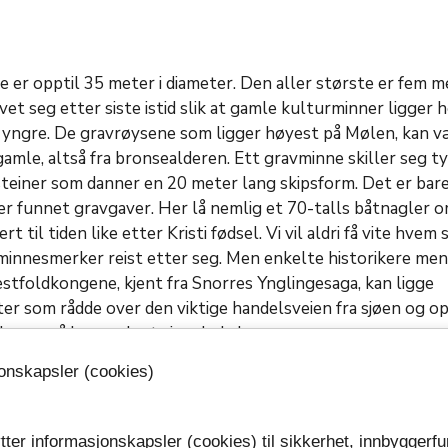
 er opptil 35 meter i diameter. Den aller største er fem m
vet seg etter siste istid slik at gamle kulturminner ligger 
e yngre. De gravrøysene som ligger høyest på Mølen, kan v
mle, altså fra bronsealderen. Ett gravminne skiller seg ty
steiner som danner en 20 meter lang skipsform. Det er bare
er funnet gravgaver. Her lå nemlig et 70-talls båtnagler o
rt til tiden like etter Kristi fødsel. Vi vil aldri få vite hvem
 minnesmerker reist etter seg. Men enkelte historikere men
estfoldkongene, kjent fra Snorres Ynglingesaga, kan ligge
ter som rådde over den viktige handelsveien fra sjøen og o
kan også ha gravlagt sine døde her.
jonskapsler (cookies)
esten 200 små steinrøysene som ligger fordelt på syv lange
 de ikke graver slik man har trodd, men fester for fangstnet
ende sjøfugl.
tter informasjonskapsler (cookies) til sikkerhet, innbyggerfu