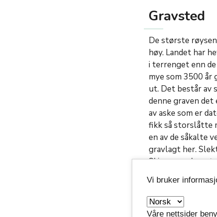
Gravsted
De største røysene
høy. Landet har he
i terrenget enn d
mye som 3500 år ga
ut. Det består av 
denne graven det 
av aske som er date
fikk så storslåtte
en av de såkalte v
gravlagt her. Slek
Skiensvassdraget, 
Vi bruker informas
Gåtefulle er de n
rekker. Kanskje er
beregnet på trekk
Våre nettsider beny