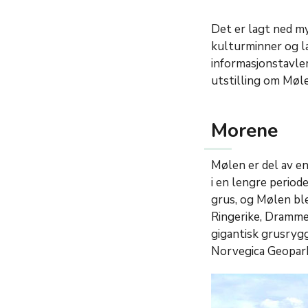
Det er lagt ned mye
kulturminner og l
informasjonstavle
utstilling om Møle
Morene
Mølen er del av en 
i en lengre perio
grus, og Mølen ble
Ringerike, Dramme
gigantisk grusryg
Norvegica Geopar