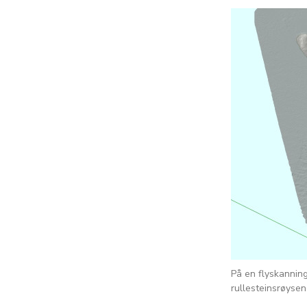
På en flyskanning
rullesteinsrøysene