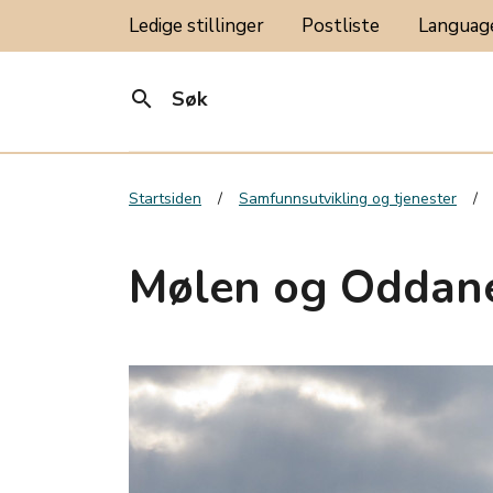
Ledige stillinger
Postliste
Langua
search
Søk
Startsiden
Samfunnsutvikling og tjenester
Mølen og Oddane