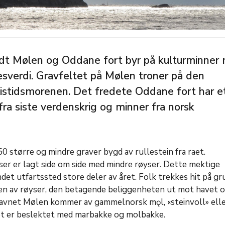
t Mølen og Oddane fort byr på kulturminner
sverdi. Gravfeltet på Mølen troner på den
stidsmorenen. Det fredete Oddane fort har et
fra siste verdenskrig og minner fra norsk
0 større og mindre graver bygd av rullestein fra raet.
r er lagt side om side med mindre røyser. Dette mektige
ndet utfartssted store deler av året. Folk trekkes hit på gr
en av røyser, den betagende beliggenheten ut mot havet 
Navnet Mølen kommer av gammelnorsk mǫl, «steinvoll» ell
et er beslektet med marbakke og molbakke.