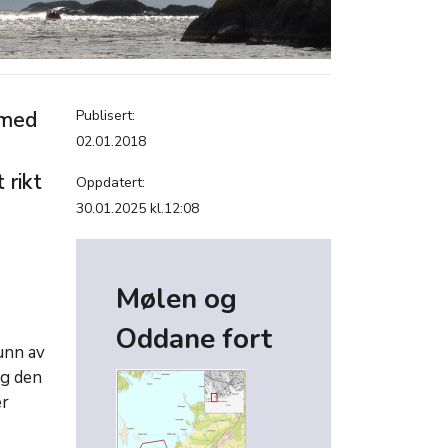
 med
Publisert:
02.01.2018
 rikt
Oppdatert:
30.01.2025 kl.12:08
Mølen og
Oddane fort
unn av
og den
er