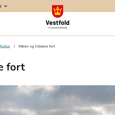
ge
keyboard_arrow_down
Kultur
Mølen og Oddane fort
 fort