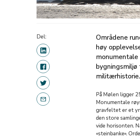
Del:
Områdene rund
høy opplevelse
monumentale i
bygningsmiljø 
militærhistorie.
På Mølen ligger 25
Monumentale røyse
gravfeltet er et y
den store samling
vide horisonten. 
«steinbanke». Ord