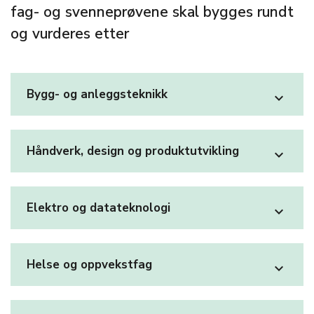
fag- og svenneprøvene skal bygges rundt
og vurderes etter
Bygg- og anleggsteknikk
expand_more
Håndverk, design og produktutvikling
expand_more
Elektro og datateknologi
expand_more
Helse og oppvekstfag
expand_more