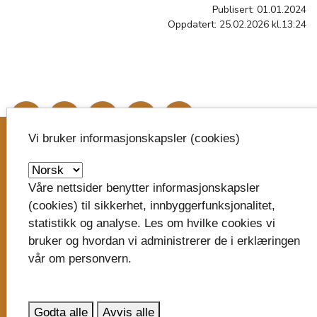
Publisert: 01.01.2024
Oppdatert: 25.02.2026 kl.13:24
image_search
Vi bruker informasjonskapsler (cookies)
Skriv til oss
Våre nettsider benytter informasjonskapsler
Vestfold fylkeskommune
(cookies) til sikkerhet, innbyggerfunksjonalitet,
Postboks 1213
statistikk og analyse. Les om hvilke cookies vi
Trudvang
bruker og hvordan vi administrerer de i erklæringen
3105 Tønsberg
vår om personvern.
post@vestfoldfylke.no
Godta alle
Avvis alle
eDialog - send sikker digital post