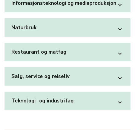
Informasjonsteknologi og medieproduksjon
expand_more
Naturbruk
expand_more
Restaurant og matfag
expand_more
Salg, service og reiseliv
expand_more
Teknologi- og industrifag
expand_more