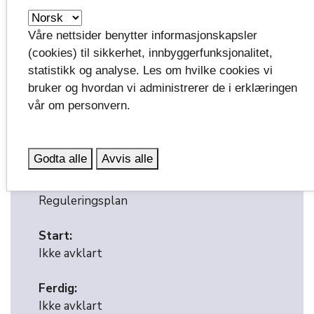
Våre nettsider benytter informasjonskapsler
(cookies) til sikkerhet, innbyggerfunksjonalitet,
Fakta
statistikk og analyse. Les om hvilke cookies vi
bruker og hvordan vi administrerer de i erklæringen
Vei:
Fv. 2990
vår om personvern.
Dette skal bygges:
Gang- og sykkelvei
Godta alle
Avvis alle
Fase:
Reguleringsplan
Start:
Ikke avklart
Ferdig:
Ikke avklart