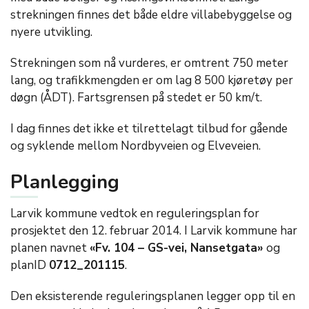
strekningen finnes det både eldre villabebyggelse og
nyere utvikling.
Strekningen som nå vurderes, er omtrent 750 meter
lang, og trafikkmengden er om lag 8 500 kjøretøy per
døgn (ÅDT). Fartsgrensen på stedet er 50 km/t.
I dag finnes det ikke et tilrettelagt tilbud for gående
og syklende mellom Nordbyveien og Elveveien.
Planlegging
Larvik kommune vedtok en reguleringsplan for
prosjektet den 12. februar 2014. I Larvik kommune har
planen navnet
«Fv. 104 – GS-vei, Nansetgata»
og
planID
0712_201115
.
Den eksisterende reguleringsplanen legger opp til en