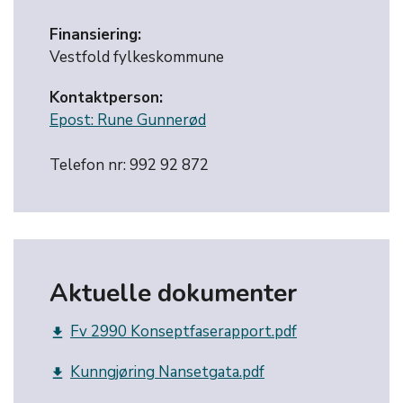
Finansiering:
Vestfold fylkeskommune
Kontaktperson:
Epost: Rune Gunnerød
Telefon nr: 992 92 872
Aktuelle dokumenter
Fv 2990 Konseptfaserapport.pdf
get_app
Kunngjøring Nansetgata.pdf
get_app