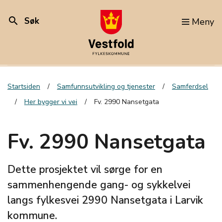
search
Søk
Meny
Startsiden
Samfunnsutvikling og tjenester
Samferdsel
Her bygger vi vei
Fv. 2990 Nansetgata
Fv. 2990 Nansetgata
Dette prosjektet vil sørge for en
sammenhengende gang- og sykkelvei
langs fylkesvei 2990 Nansetgata i Larvik
kommune.