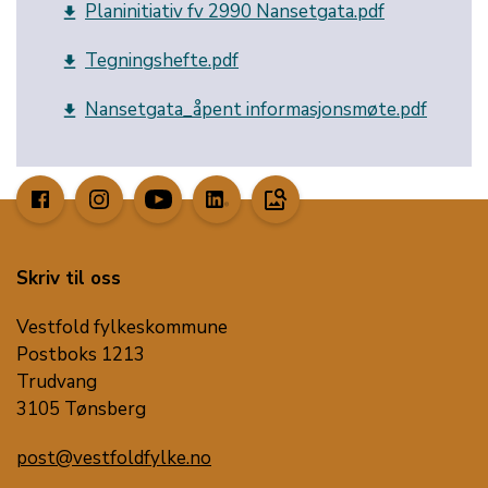
Planinitiativ fv 2990 Nansetgata.pdf
get_app
Tegningshefte.pdf
get_app
Nansetgata_åpent informasjonsmøte.pdf
get_app
image_search
Skriv til oss
Vestfold fylkeskommune
Postboks 1213
Trudvang
3105 Tønsberg
post@vestfoldfylke.no