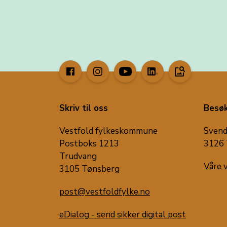
image_search
Skriv til oss
Besøk
Vestfold fylkeskommune
Svend
Postboks 1213
3126 
Trudvang
Våre 
3105 Tønsberg
post@vestfoldfylke.no
eDialog - send sikker digital post