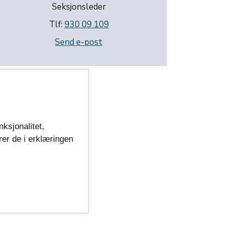
Seksjonsleder
Tlf:
930 09 109
Send e-post
nksjonalitet,
rer de i erklæringen