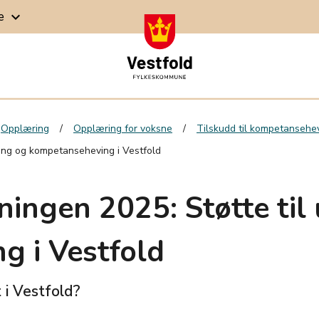
ge
keyboard_arrow_down
Opplæring
Opplæring for voksne
Tilskudd til kompetansehev
ning og kompetanseheving i Vestfold
ningen 2025: Støtte til
g i Vestfold
t i Vestfold?