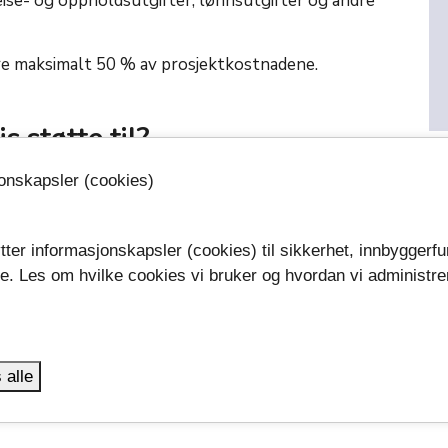
ise- og oppholdsutgifter, lønnsutgifter og andre
e maksimalt 50 % av prosjektkostnadene.
s støtte til?
jonskapsler (cookies)
rantier.
efinansiering.
tter informasjonskapsler (cookies) til sikkerhet, innbyggerfu
e fond.
se. Les om hvilke cookies vi bruker og hvordan vi administre
.
lt bedrift.
tt eller gjennomført.
 alle