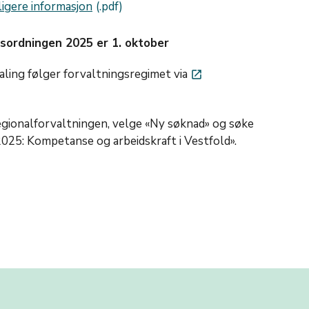
ligere informasjon
gsordningen 2025 er 1. oktober
aling følger forvaltningsregimet via
launch
egionalforvaltningen, velge «Ny søknad» og søke
025: Kompetanse og arbeidskraft i Vestfold».