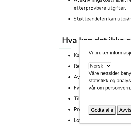
Avskrivningskostnader, re
etterprøvbare utgifter.
Støtteandelen kan utgjør
Hva kan det ikke gi
Vi bruker informas
Kausjon og økonomiske ga
Renter, avdrag på lån og r
Våre nettsider beny
Avsetning til uspesifisert
statistikk og analy
Fysiske bygg.
vår om personvern
Tiltak rettet mot én enke
Prosjekter som er igangsa
Godta alle
Avvis
Lovpålagte oppgaver