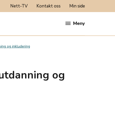
Nett-TV
Kontakt oss
Min side
Meny
ing og inkludering
 utdanning og