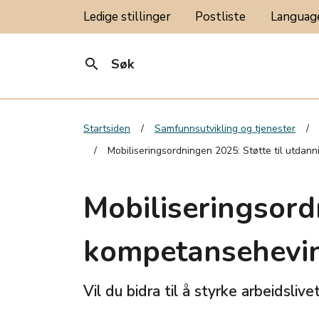
Ledige stillinger
Postliste
Langua
search
Søk
Startsiden
Samfunnsutvikling og tjenester
Mobiliseringsordningen 2025: Støtte til utdan
Mobiliseringsord
kompetansehevin
Vil du bidra til å styrke arbeidslive