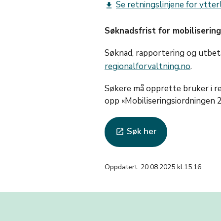
Se retningslinjene for ytter
get_app
Søknadsfrist for mobiliserin
Søknad, rapportering og utbet
regionalforvaltning.no
.
Søkere må opprette bruker i r
opp «Mobiliseringsiordningen 2
Søk her
launch
Oppdatert: 20.08.2025 kl.15:16