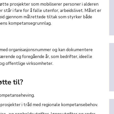
øtte prosjekter som mobiliserer personer i alderen
 står i fare for å falle utenfor, arbeidslivet. Målet er
rbeid gjennom målrettede tiltak som styrker både
onens kompetansegrunnlag.
t med organisasjonsnummer og kan dokumentere
værende og foregående år, som bedrifter, ideelle
 og offentlige virksomheter.
tte til?
kompetanseheving.
sprosjekter i tråd med regionale kompetansebehov.