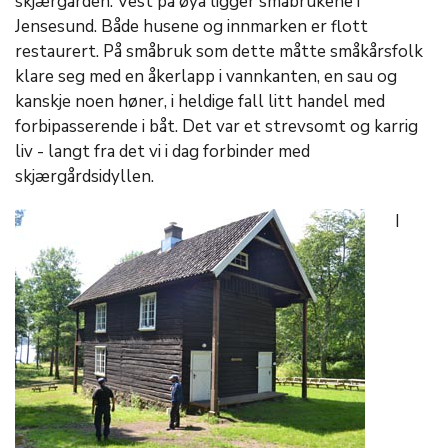
skjærgården. Vest på øya ligger småbrukene i
Jensesund. Både husene og innmarken er flott
restaurert. På småbruk som dette måtte småkårsfolk
klare seg med en åkerlapp i vannkanten, en sau og
kanskje noen høner, i heldige fall litt handel med
forbipasserende i båt. Det var et strevsomt og karrig
liv - langt fra det vi i dag forbinder med
skjærgårdsidyllen.
I