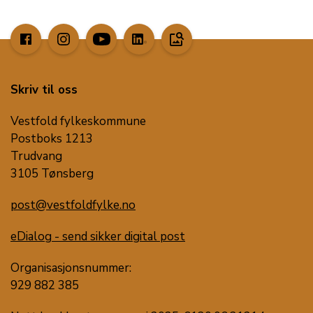
image_search
Skriv til oss
Vestfold fylkeskommune
Postboks 1213
Trudvang
3105 Tønsberg
post@vestfoldfylke.no
eDialog - send sikker digital post
Organisasjonsnummer:
929 882 385