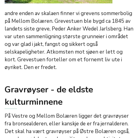
andre enden av skalaen finner vi grevens sommerbolig
på Mellom Bolæren. Grevestuen ble bygd ca 1845 av
landets siste greve, Peder Anker Wedel Jarlsberg. Han
var uten sammenligning største grunneier i området
og var glad i jakt, fangst og sikkert også
selskapeligheter. Atkomsten mot sjøen er lett og
kort. Grevestuen forteller om et fornemt liv ute i
øyriket. Den er fredet.
Gravrøyser - de eldste
kulturminnene
På Vestre og Mellom Bolæren ligger det gravrøyser
fra bronsealderen, eller kanskje de er fra jernalderen.
Det skal ha vært gravrøyser på Østre Bolæren også,