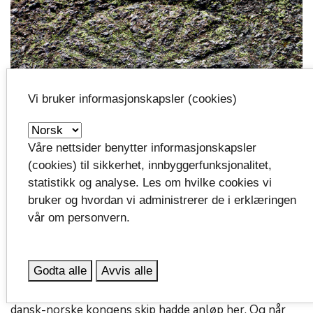
Vi bruker informasjonskapsler (cookies)
Våre nettsider benytter informasjonskapsler
(cookies) til sikkerhet, innbyggerfunksjonalitet,
statistikk og analyse. Les om hvilke cookies vi
For 450 år siden satt det en mann og hogg et hjul inn i
bruker og hvordan vi administrerer de i erklæringen
granittfjellet på Østre Bolæren. Han ga hjulet en
vår om personvern.
diameter på 25 cm og 16 "eiker".
Fra middelalderen og opp til 1800-tallet var Østre
Godta alle
Avvis alle
Bolæren en populær losseplass og anløpshavn for
skip. Navnet Kongshavnsund forteller at selv den
dansk-norske kongens skip hadde anløp her. Og når