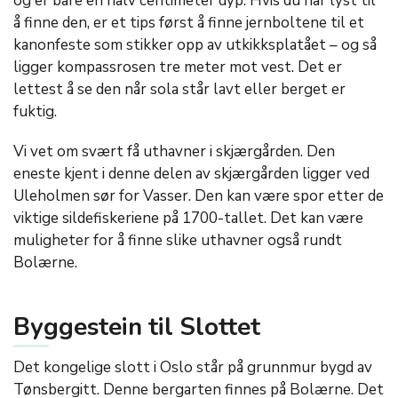
og er bare en halv centimeter dyp. Hvis du har lyst til
å finne den, er et tips først å finne jernboltene til et
kanonfeste som stikker opp av utkikksplatået – og så
ligger kompassrosen tre meter mot vest. Det er
lettest å se den når sola står lavt eller berget er
fuktig.
Vi vet om svært få uthavner i skjærgården. Den
eneste kjent i denne delen av skjærgården ligger ved
Uleholmen sør for Vasser. Den kan være spor etter de
viktige sildefiskeriene på 1700-tallet. Det kan være
muligheter for å finne slike uthavner også rundt
Bolærne.
Byggestein til Slottet
Det kongelige slott i Oslo står på grunnmur bygd av
Tønsbergitt. Denne bergarten finnes på Bolærne. Det