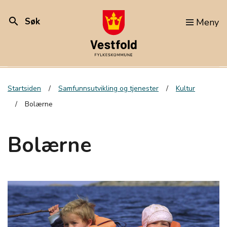
search
Søk
Meny
Startsiden
Samfunnsutvikling og tjenester
Kultur
Bolærne
Bolærne