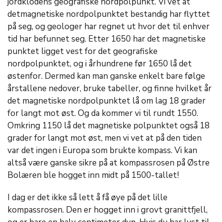
jordklodens geografiske nordpolpunkt. Vi vet at
detmagnetiske nordpolpunktet bestandig har flyttet
på seg, og geologer har regnet ut hvor det til enhver
tid har befunnet seg. Etter 1650 har det magnetiske
punktet ligget vest for det geografiske
nordpolpunktet, og i århundrene før 1650 lå det
østenfor. Dermed kan man ganske enkelt bare følge
årstallene nedover, bruke tabeller, og finne hvilket år
det magnetiske nordpolpunktet lå om lag 18 grader
for langt mot øst. Og da kommer vi til rundt 1550.
Omkring 1150 lå det magnetiske polpunktet også 18
grader for langt mot øst, men vi vet at på den tiden
var det ingen i Europa som brukte kompass. Vi kan
altså være ganske sikre på at kompassrosen på Østre
Bolæren ble hogget inn midt på 1500-tallet!
I dag er det ikke så lett å få øye på det lille
kompassrosen. Den er hogget inn i grovt granittfjell,