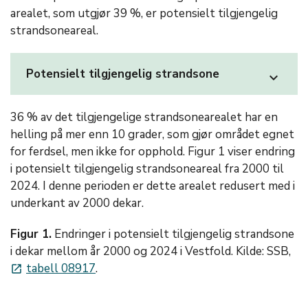
arealet, som utgjør 39 %, er potensielt tilgjengelig
strandsoneareal.
Potensielt tilgjengelig strandsone
expand_more
36 % av det tilgjengelige strandsonearealet har en
helling på mer enn 10 grader, som gjør området egnet
for ferdsel, men ikke for opphold. Figur 1 viser endring
i potensielt tilgjengelig strandsoneareal fra 2000 til
2024. I denne perioden er dette arealet redusert med i
underkant av 2000 dekar.
Figur 1.
Endringer i potensielt tilgjengelig strandsone
i dekar mellom år 2000 og 2024 i Vestfold. Kilde: SSB,
tabell 08917
.
launch