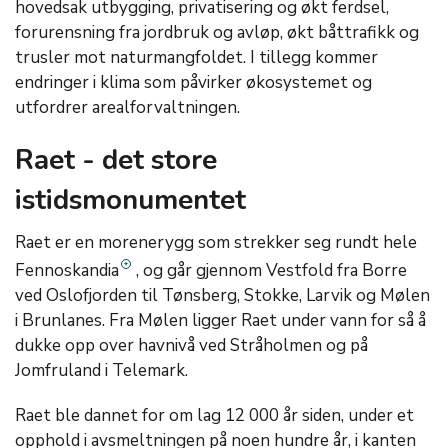
hovedsak utbygging, privatisering og økt ferdsel,
forurensning fra jordbruk og avløp, økt båttrafikk og
trusler mot naturmangfoldet. I tillegg kommer
endringer i klima som påvirker økosystemet og
utfordrer arealforvaltningen.
Raet - det store
istidsmonumentet
Raet er en morenerygg som strekker seg rundt hele
Fennoskandia
, og går gjennom Vestfold fra Borre
ved Oslofjorden til Tønsberg, Stokke, Larvik og Mølen
i Brunlanes. Fra Mølen ligger Raet under vann for så å
dukke opp over havnivå ved Stråholmen og på
Jomfruland i Telemark.
Raet ble dannet for om lag 12 000 år siden, under et
opphold i avsmeltningen på noen hundre år, i kanten