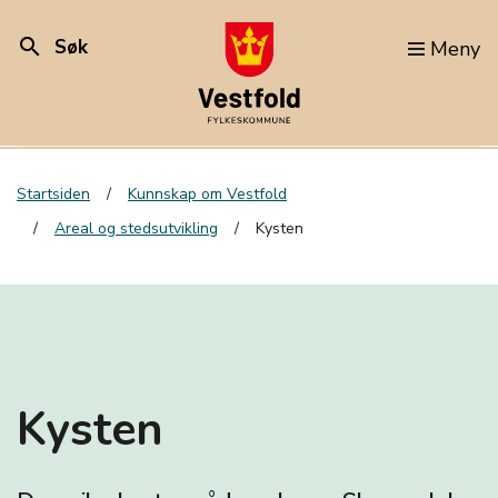
search
Søk
Meny
Startsiden
Kunnskap om Vestfold
Areal og stedsutvikling
Kysten
Kysten