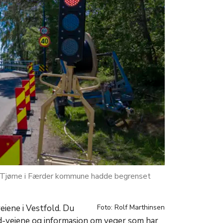
på Tjøme i Færder kommune hadde begrenset
eiene i Vestfold. Du
Foto: Rolf Marthinsen
d-veiene og informasjon om veger som har