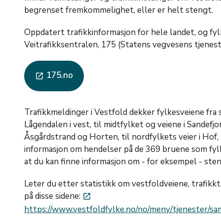
begrenset fremkommelighet, eller er helt stengt.
Oppdatert trafikkinformasjon for hele landet, og fyl
Veitrafikksentralen, 175 (Statens vegvesens tjenest
175.no
launch
Trafikkmeldinger i Vestfold dekker fylkesveiene fra s
Lågendalen i vest, til midtfylket og veiene i Sandefj
Åsgårdstrand og Horten, til nordfylkets veier i Ho
informasjon om hendelser på de 369 bruene som fylk
at du kan finne informasjon om - for eksempel - sten
Leter du etter statistikk om vestfoldveiene, trafikkt
på disse sidene:
launch
https://www.vestfoldfylke.no/no/meny/tjenester/sa