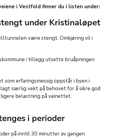
iene i Vestfold finner du i listen under:
stengt under Kristinaløpet
jelltunnelen være stengt. Omkjøring vil i
keskommune i tillegg utsette bruåpningen
et som erfaringsmessig oppstår i byen i
 lagt særlig vekt på behovet for å sikre god
igere belastning på veinettet.
tenges i perioder
oder på inntil 30 minutter av gangen.