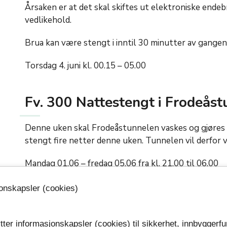
Årsaken er at det skal skiftes ut elektroniske endeb
vedlikehold.
Brua kan være stengt i inntil 30 minutter av gangen
Torsdag 4. juni kl. 00.15 – 05.00
Fv. 300 Nattestengt i Frodeås
Denne uken skal Frodeåstunnelen vaskes og gjøres 
stengt fire netter denne uken. Tunnelen vil derfor 
Mandag 01.06 – fredag 05.06 fra kl. 21.00 til 06.00
Neste uke skal viftene kontrolleres, noe som også 
jonskapsler (cookies)
tunnelen være stengt:
Mandag 08.06 – fredag 12.06 fra kl. 21.00 til 06.00
tter informasjonskapsler (cookies) til sikkerhet, innbyggerfu