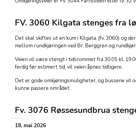
Omkjøringsveier er Fv. 3044 Farrisveien eller fv. 32 v
FV. 3060 Kilgata stenges fra l
Det skal skiftes ut en kum i Kilgata, (fv. 3060) og der
mellom rundkjøringen ved Br. Berggren og rundkjør
Veien vil være stengt i tidsrommet fra 30.05 kl. 19.00
ferdig før estimert tid, vil veien åpnes tidligere.
Det er gode omkjøringsmuligheter, og bussene vil og
kunne passere området.
Fv. 3076 Røssesundbrua stenges
18. mai 2026