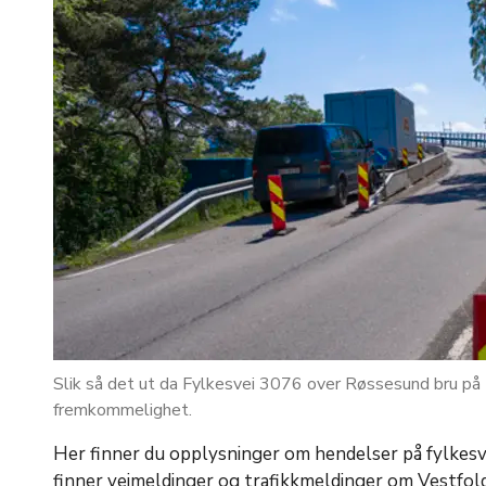
Slik så det ut da Fylkesvei 3076 over Røssesund bru 
fremkommelighet.
Her finner du opplysninger om hendelser på fylkesv
finner veimeldinger og trafikkmeldinger om Vestfol