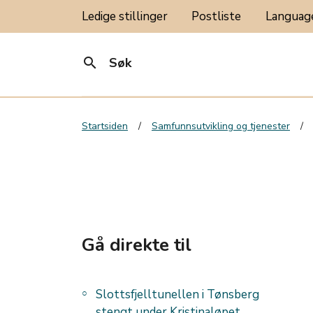
Ledige stillinger
Postliste
Langua
search
Søk
Startsiden
Samfunnsutvikling og tjenester
Gå direkte til
Slottsfjelltunellen i Tønsberg
stengt under Kristinaløpet