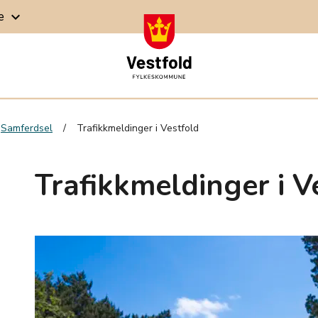
ge
keyboard_arrow_down
Samferdsel
Trafikkmeldinger i Vestfold
Trafikkmeldinger i V