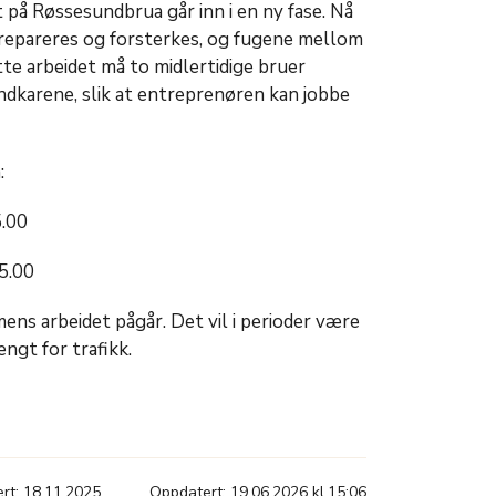
 på Røssesundbrua går inn i en ny fase. Nå
 repareres og forsterkes, og fugene mellom
tte arbeidet må to midlertidige bruer
dkarene, slik at entreprenøren kan jobbe
:
5.00
05.00
ens arbeidet pågår. Det vil i perioder være
ngt for trafikk.
ert: 18.11.2025
Oppdatert: 19.06.2026 kl.15:06