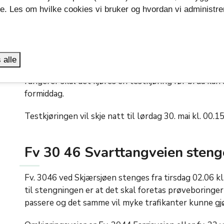
se. Les om hvilke cookies vi bruker og hvordan vi administre
.
Kanalbrua åpnes igjen for bått
De siste dagene har Vestfold fylkeskommune og ent
 alle
feilen som oppsto på Kanalbrua i Tønsberg 2. pinseda
fungerer skal det kjøres en testkjøring før brua kan 
formiddag.
Testkjøringen vil skje natt til lørdag 30. mai kl. 00.15
Fv 30 46 Svarttangveien stenge
Fv. 3046 ved Skjærsjøen stenges fra tirsdag 02.06 kl
til stengningen er at det skal foretas prøveboringe
passere og det samme vil myke trafikanter kunne gj