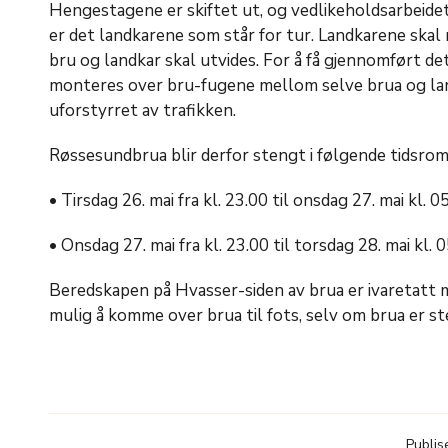
Hengestagene er skiftet ut, og vedlikeholdsarbeidet
er det landkarene som står for tur. Landkarene skal
bru og landkar skal utvides. For å få gjennomført de
monteres over bru-fugene mellom selve brua og lan
uforstyrret av trafikken.
Røssesundbrua blir derfor stengt i følgende tidsrom
• Tirsdag 26. mai fra kl. 23.00 til onsdag 27. mai kl. 0
• Onsdag 27. mai fra kl. 23.00 til torsdag 28. mai kl. 
Beredskapen på Hvasser-siden av brua er ivaretatt m
mulig å komme over brua til fots, selv om brua er ste
Publis