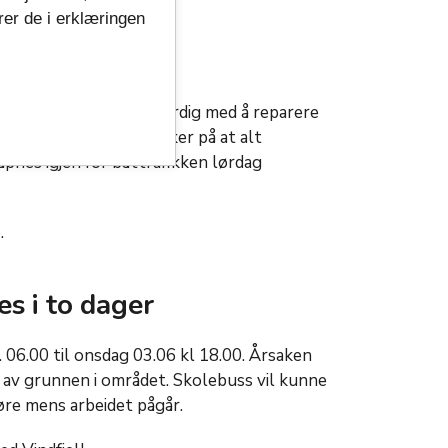
rer de i erklæringen
rafikk
reprenøren jobbet iherdig med å reparere
g. For å være helt sikker på at alt
åpnes igjen for båttrafikken lørdag
.
s i to dager
. 06.00 til onsdag 03.06 kl 18.00. Årsaken
r av grunnen i området. Skolebuss vil kunne
øre mens arbeidet pågår.