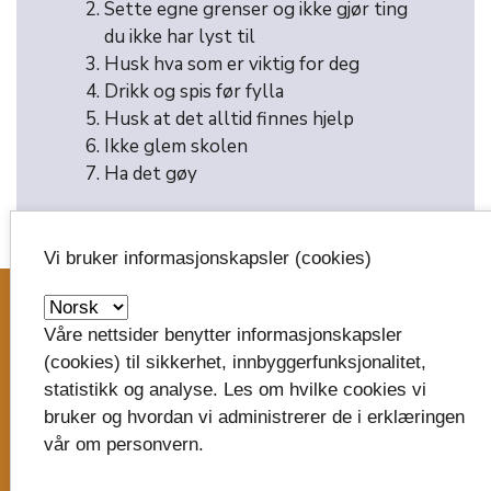
Sette egne grenser og ikke gjør ting
du ikke har lyst til
Husk hva som er viktig for deg
Drikk og spis før fylla
Husk at det alltid finnes hjelp
Ikke glem skolen
Ha det gøy
Vi bruker informasjonskapsler (cookies)
image_search
Våre nettsider benytter informasjonskapsler
Skriv til oss
(cookies) til sikkerhet, innbyggerfunksjonalitet,
statistikk og analyse. Les om hvilke cookies vi
Vestfold fylkeskommune
bruker og hvordan vi administrerer de i erklæringen
Postboks 1213
vår om personvern.
Trudvang
3105 Tønsberg