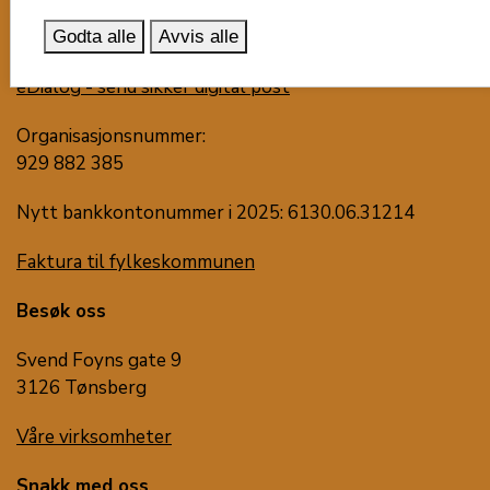
post@vestfoldfylke.no
Godta alle
Avvis alle
eDialog - send sikker digital post
Organisasjonsnummer:
929 882 385
Nytt bankkontonummer i 2025: 6130.06.31214
Faktura til fylkeskommunen
Besøk oss
Svend Foyns gate 9
3126 Tønsberg
Våre virksomheter
Snakk med oss