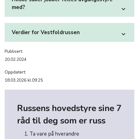
med?
expand_more
Verdier for Vestfoldrussen
expand_more
Publisert:
20.02.2024
Oppdatert:
18.03.2026 kl.09:25
Russens hovedstyre sine 7
råd til deg som er russ
Ta vare på hverandre