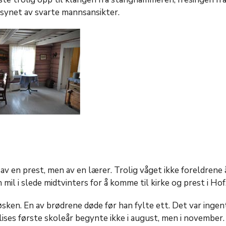
synet av svarte mannsansikter.
av en prest, men av en lærer. Trolig våget ikke foreldrene 
 mil i slede midtvinters for å komme til kirke og prest i Hof
øsken. En av brødrene døde før han fylte ett. Det var ingen
lises første skoleår begynte ikke i august, men i november