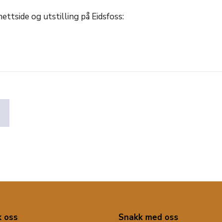
nettside og utstilling på Eidsfoss:
 oss
Snakk med oss