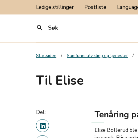
Ledige stillinger
Postliste
Langua
search
Søk
Startsiden
Samfunnsutvikling og tjenester
Til Elise
Del:
Tenåring p
Elise Bollerud ble
jernverk. Elise vo