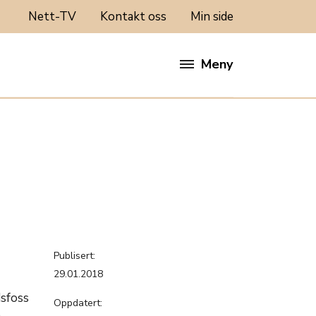
Nett-TV
Kontakt oss
Min side
Meny
Publisert:
29.01.2018
dsfoss
Oppdatert:
a