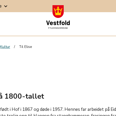
ge
keyboard_arrow_down
Kultur
Til Elise
å 1800-tallet
 født i Hof i 1867 og døde i 1957. Hennes far arbeidet på Ei
kste trolig opp til klangen fra stanghammeren, fresingen fr