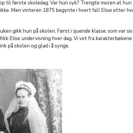
pp til første skoledag. Var hun syk? Trengte moren at hun 
 ikke. Men vinteren 1875 begynte i hvert fall Elise etter hve
 uken gikk hun på skolen. Først i sjuende klasse, som var si
 fikk Elise undervisning hver dag. Vi vet fra karakterbøkene
link på skolen og glad i å synge.