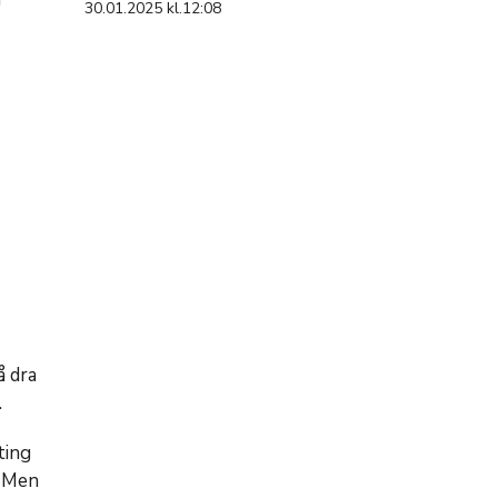
30.01.2025 kl.12:08
å dra
.
ting
. Men