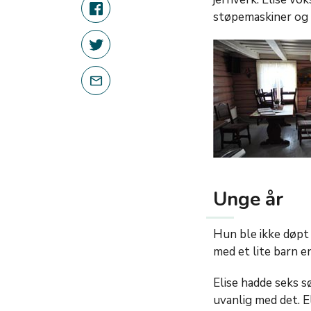
støpemaskiner og 
Unge år
Hun ble ikke døpt 
med et lite barn en
Elise hadde seks s
uvanlig med det. E