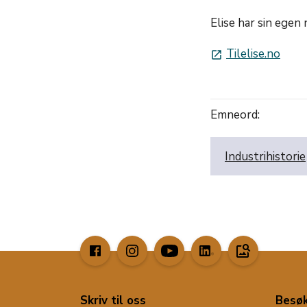
Elise har sin egen 
Tilelise.no
launch
Emneord:
Industrihistorie
image_search
Skriv til oss
Besøk