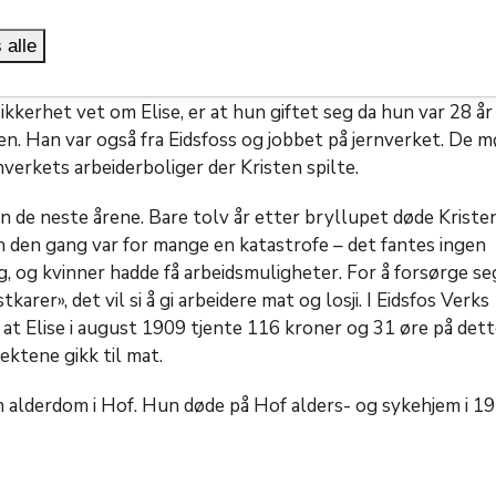
om Elises ungdomstid. I kirkeboken kan vi se at hun ble
Vi vet også at hun i en periode etter det var tjenestepike h
 alle
ikkerhet vet om Elise, er at hun giftet seg da hun var 28 år
n. Han var også fra Eidsfoss og jobbet på jernverket. De 
rnverkets arbeiderboliger der Kristen spilte.
rn de neste årene. Bare tolv år etter bryllupet døde Kristen
 den gang var for mange en katastrofe – det fantes ingen
g, og kvinner hadde få arbeidsmuligheter. For å forsørge se
karer», det vil si å gi arbeidere mat og losji. I Eidsfos Verks
 at Elise i august 1909 tjente 116 kroner og 31 øre på dett
ektene gikk til mat.
in alderdom i Hof. Hun døde på Hof alders- og sykehjem i 1