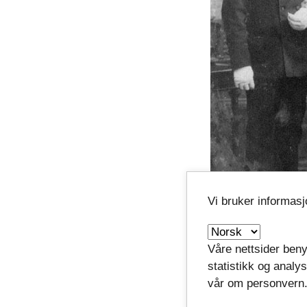
Vi bruker informas
Våre nettsider beny
statistikk og analy
Sent gift, 
vår om personvern