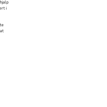
hjalp
rt i
ste
 at