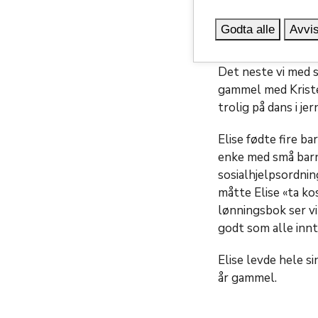
Vi vet svært lite 
konfirmert i 1882. 
Godta alle
Avvis
Gade i Kristiania.
Det neste vi med s
gammel med Kriste
trolig på dans i je
Elise fødte fire ba
enke med små barn
sosialhjelpsordnin
måtte Elise «ta kost
lønningsbok ser vi
godt som alle innt
Elise levde hele s
år gammel.