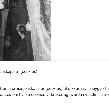
jonskapsler (cookies)
tter informasjonskapsler (cookies) til sikkerhet, innbyggerfu
se. Les om hvilke cookies vi bruker og hvordan vi administre
tidlig enke
.