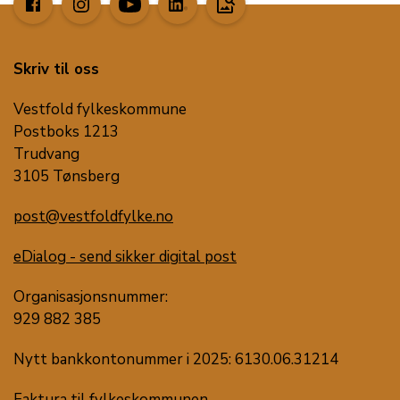
image_search
Skriv til oss
Vestfold fylkeskommune
Postboks 1213
Trudvang
3105 Tønsberg
post@vestfoldfylke.no
eDialog - send sikker digital post
Organisasjonsnummer:
929 882 385
Nytt bankkontonummer i 2025: 6130.06.31214
Faktura til fylkeskommunen