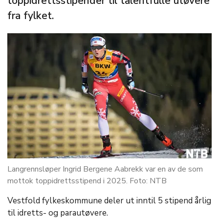
toppidrettsstipender til talentfulle utøvere
fra fylket.
Langrennsløper Ingrid Bergene Aabrekk var en av de som
mottok toppidrettsstipend i 2025. Foto: NTB
Vestfold fylkeskommune deler ut inntil 5 stipend årlig
til idretts- og parautøvere.