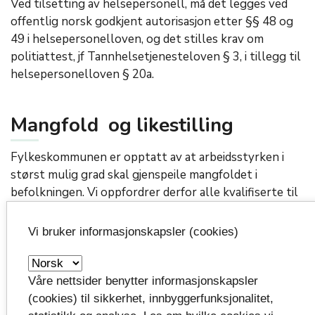
Ved tilsetting av helsepersonell, må det legges ved
offentlig norsk godkjent autorisasjon etter §§ 48 og
49 i helsepersonelloven, og det stilles krav om
politiattest, jf Tannhelsetjenesteloven § 3, i tillegg til
helsepersonelloven § 20a.
Mangfold og likestilling
Fylkeskommunen er opptatt av at arbeidsstyrken i
størst mulig grad skal gjenspeile mangfoldet i
befolkningen. Vi oppfordrer derfor alle kvalifiserte til
å søke, uansett alder, kjønn, funksjonshemming,
nasjonal eller etnisk bakgrunn.
Vi bruker informasjonskapsler (cookies)
Tilsetting og prøvetid
Våre nettsider benytter informasjonskapsler
(cookies) til sikkerhet, innbyggerfunksjonalitet,
Tilsetting skjer på grunnlag av de til enhver tid