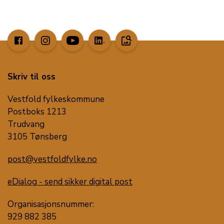
image_search
Skriv til oss
Vestfold fylkeskommune
Postboks 1213
Trudvang
3105 Tønsberg
post@vestfoldfylke.no
eDialog - send sikker digital post
Organisasjonsnummer:
929 882 385