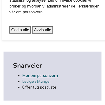
statistikk og analyse. Les om hvilke cookies vi
gjeldende lover, tariffavtaler og reglement. Som
bruker og hvordan vi administrerer de i erklæringen
hovedregel praktiserer vi 6 måneders prøvetid.
vår om personvern.
Godta alle
Avvis alle
Publisert: 16.05.2019
Oppdatert: 05.02.2025 kl.14:07
Snarveier
Mer om personvern
Ledige stillinger
Offentlig postliste