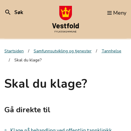
search
Søk
Meny
Startsiden
Samfunnsutvikling og tjenester
Tannhelse
Skal du klage?
Skal du klage?
Gå direkte til
Klage på behandling ved offentlig tannklinikk