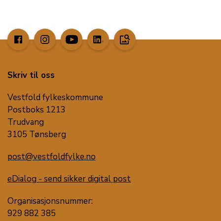
image_search
Skriv til oss
Vestfold fylkeskommune
Postboks 1213
Trudvang
3105 Tønsberg
post@vestfoldfylke.no
eDialog - send sikker digital post
Organisasjonsnummer:
929 882 385