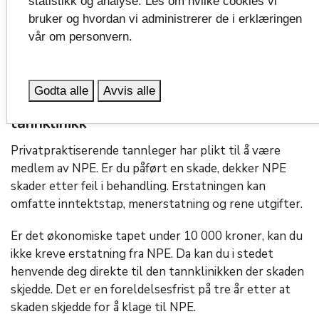
statistikk og analyse. Les om hvilke cookies vi
rettssystemet.
bruker og hvordan vi administrerer de i erklæringen
vår om personvern.
Du kan også rette klagen på tannlegen direkte til
Statsforvalteren.
Godta alle
Avvis alle
Erstatning for påført skade ved privat
tannklinikk
Privatpraktiserende tannleger har plikt til å være
medlem av NPE. Er du påført en skade, dekker NPE
skader etter feil i behandling. Erstatningen kan
omfatte inntektstap, menerstatning og rene utgifter.
Er det økonomiske tapet under 10 000 kroner, kan du
ikke kreve erstatning fra NPE. Da kan du i stedet
henvende deg direkte til den tannklinikken der skaden
skjedde. Det er en foreldelsesfrist på tre år etter at
skaden skjedde for å klage til NPE.