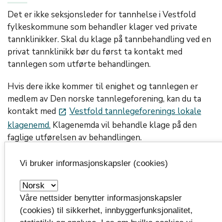
Det er ikke seksjonsleder for tannhelse i Vestfold
fylkeskommune som behandler klager ved private
tannklinikker. Skal du klage på tannbehandling ved en
privat tannklinikk bør du først ta kontakt med
tannlegen som utførte behandlingen.
Hvis dere ikke kommer til enighet og tannlegen er
medlem av Den norske tannlegeforening, kan du ta
kontakt med
Vestfold tannlegeforenings lokale
launch
klagenemd.
Klagenemda vil behandle klage på den
faglige utførelsen av behandlingen.
Hvis du får medhold, kan du oppnå at tannlegen blir
Vi bruker informasjonskapsler (cookies)
bedt om å gjøre behandlingen på nytt, eller
tilbakebetale det du har betalt for behandlingen, eller
deler av beløpet. Klagenemda tar ikke stilling til krav
Våre nettsider benytter informasjonskapsler
om erstatning. Det må rettes til Norsk
(cookies) til sikkerhet, innbyggerfunksjonalitet,
pasientskadeerstatning (NPE) eventuelt avgjøres i