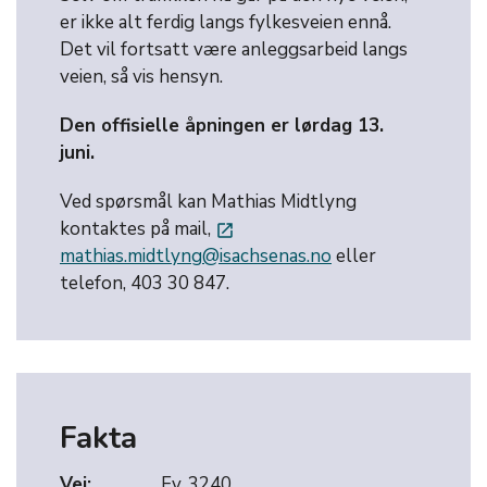
er ikke alt ferdig langs fylkesveien ennå.
Det vil fortsatt være anleggsarbeid langs
veien, så vis hensyn.
Den offisielle åpningen er lørdag 13.
juni.
Ved spørsmål kan Mathias Midtlyng
kontaktes på mail,
launch
mathias.midtlyng@isachsenas.no
eller
telefon, 403 30 847.
Fakta
Vei:
Fv. 3240