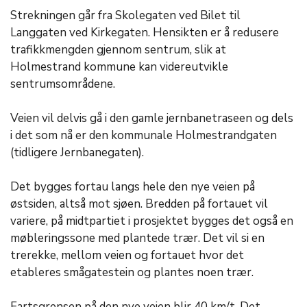
Strekningen går fra Skolegaten ved Bilet til
Langgaten ved Kirkegaten. Hensikten er å redusere
trafikkmengden gjennom sentrum, slik at
Holmestrand kommune kan videreutvikle
sentrumsområdene.
Veien vil delvis gå i den gamle jernbanetraseen og dels
i det som nå er den kommunale Holmestrandgaten
(tidligere Jernbanegaten).
Det bygges fortau langs hele den nye veien på
østsiden, altså mot sjøen. Bredden på fortauet vil
variere, på midtpartiet i prosjektet bygges det også en
møbleringssone med plantede trær. Det vil si en
trerekke, mellom veien og fortauet hvor det
etableres smågatestein og plantes noen trær.
Fartsgrensen på den nye veien blir 40 km/t. Det