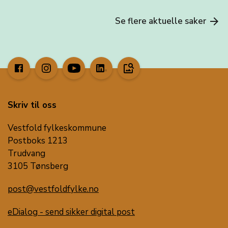
Se flere aktuelle saker
arrow_forward
image_search
Skriv til oss
Vestfold fylkeskommune
Postboks 1213
Trudvang
3105 Tønsberg
post@vestfoldfylke.no
eDialog - send sikker digital post