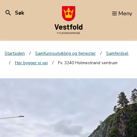
search
Søk
Meny
Startsiden
Samfunnsutvikling og tjenester
Samferdsel
Her bygger vi vei
Fv. 3240 Holmestrand sentrum