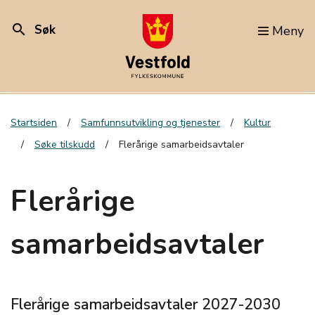
search
Søk
Meny
Startsiden
Samfunnsutvikling og tjenester
Kultur
Søke tilskudd
Flerårige samarbeidsavtaler
Flerårige
samarbeidsavtaler
Flerårige samarbeidsavtaler 2027-2030