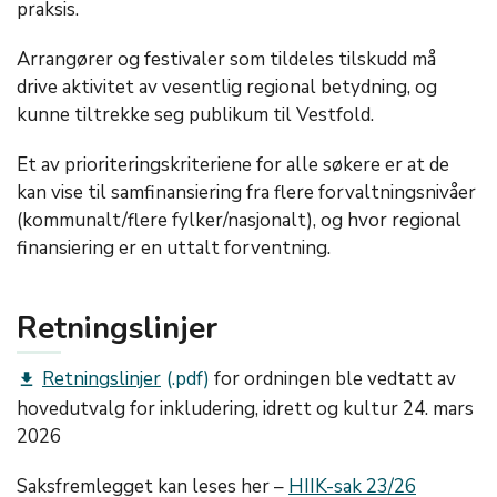
praksis.
Arrangører og festivaler som tildeles tilskudd må
drive aktivitet av vesentlig regional betydning, og
kunne tiltrekke seg publikum til Vestfold.
Et av prioriteringskriteriene for alle søkere er at de
kan vise til samfinansiering fra flere forvaltningsnivåer
(kommunalt/flere fylker/nasjonalt), og hvor regional
finansiering er en uttalt forventning.
Retningslinjer
Retningslinjer
for ordningen ble vedtatt av
get_app
hovedutvalg for inkludering, idrett og kultur 24. mars
2026
Saksfremlegget kan leses her –
HIIK-sak 23/26