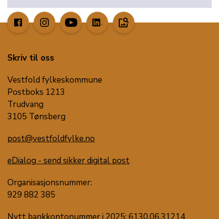
image_search
Skriv til oss
Vestfold fylkeskommune
Postboks 1213
Trudvang
3105 Tønsberg
post@vestfoldfylke.no
eDialog - send sikker digital post
Organisasjonsnummer:
929 882 385
Nytt bankkontonummer i 2025: 6130.06.31214