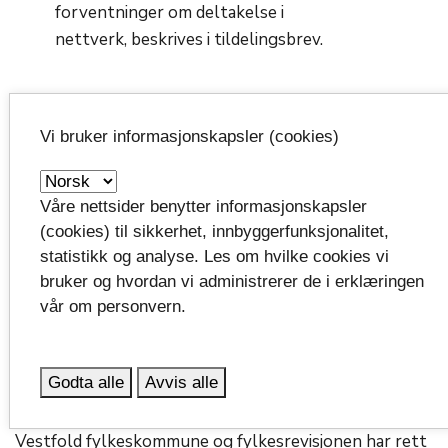
forventninger om deltakelse i
nettverk, beskrives i tildelingsbrev.
Profilering
Vi bruker informasjonskapsler (cookies)
Hvis dere har fått støtte fra Vestfold fylkeskommune,
skal dere i aktuelle sammenhenger gi informasjon om
Våre nettsider benytter informasjonskapsler
dette. Vestfold fylkeskommunes logo skal brukes på
(cookies) til sikkerhet, innbyggerfunksjonalitet,
alt trykt materiell, digitale flater og på arrangementer
statistikk og analyse. Les om hvilke cookies vi
der det er relevant. Logoer og annet grafisk materiell
bruker og hvordan vi administrerer de i erklæringen
ligger på fylkeskommunens nettside.
vår om personvern.
Rett til innsyn i relevant
Godta alle
Avvis alle
dokumentasjon
Vestfold fylkeskommune og fylkesrevisjonen har rett