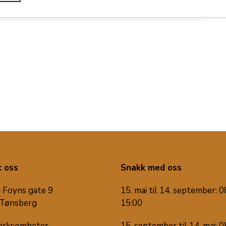
nternational.
 oss
Snakk med oss
 Foyns gate 9
15. mai til 14. september: 0
Tønsberg
15:00
virksomheter
15. september til 14. mai: 0