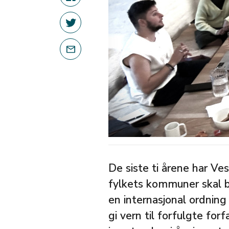
De siste ti årene har Ve
fylkets kommuner skal bl
en internasjonal ordnin
gi vern til forfulgte for