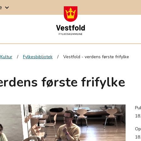
ge
keyboard_arrow_down
Kultur
Fylkesbibliotek
Vestfold - verdens første frifylke
erdens første frifylke
Pub
18
Op
18