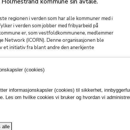
te Holmestrand kommune sin avtale.
ste regionen i verden som har alle kommuner med i
fylker i verden som jobber med fribyarbeid på
keskommune er, som vestfoldkommunene, medlemmer
fuge Network (ICORN). Denne organisasjonen ble
 et initiativ fra blant andre den anerkjente
 fylkeskommunens ytringsfrihetsarbeid. Gjennom
jonskapsler (cookies)
fold knyttet til et internasjonalt nettverk som
ibyforfatterne er et viktig bidrag inn i fylkets
tter informasjonskapsler (cookies) til sikkerhet, innbyggerfu
re Vestfold, sier teamleder bibliotek i Vestfold
se. Les om hvilke cookies vi bruker og hvordan vi administre
.
ne gitt beskyttelse til rundt ti forfattere
r opprinnelsesland i Asia, Midt-Østen og Afrika.
 alle
rge gjennom FNs Høykommisær for flyktninger, i