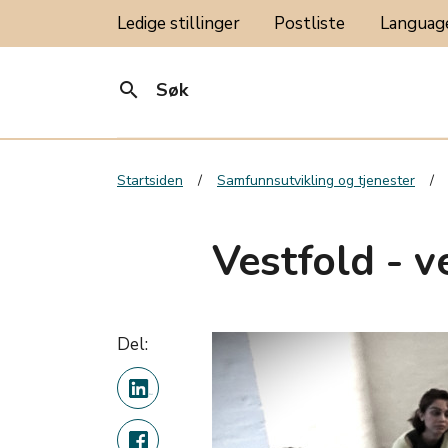
Ledige stillinger
Postliste
Langua
search
Søk
Startsiden
Samfunnsutvikling og tjenester
Vestfold - v
Del: