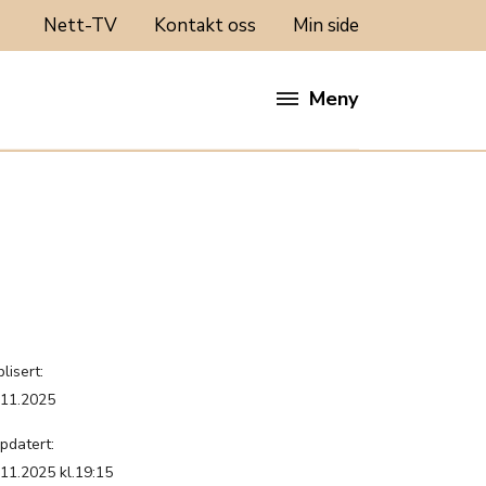
Nett-TV
Kontakt oss
Min side
Meny
lisert:
.11.2025
pdatert:
.11.2025 kl.19:15