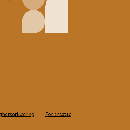
ighetserklæring
For ansatte