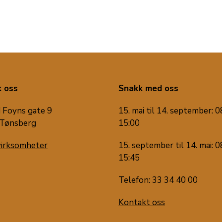
 oss
Snakk med oss
 Foyns gate 9
15. mai til 14. september: 0
Tønsberg
15:00
virksomheter
15. september til 14. mai: 0
15:45
Telefon: 33 34 40 00
Kontakt oss