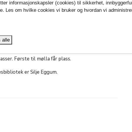
lt i Microsoft Teams. Formen blir en blanding av
tter informasjonskapsler (cookies) til sikkerhet, innbyggerfu
ler og gruppediskusjoner.
se. Les om hvilke cookies vi bruker og hvordan vi administre
.
nettkurset "Introduksjonskurs for biblioteksjefer"
ch
 en fordel å ha lest gjennom dette kursinnholdet,
 alle
 lenken
til skjema. Det er ingen påmeldingsfrist,
sser. Første til mølla får plass.
sbibliotek er Silje Eggum.