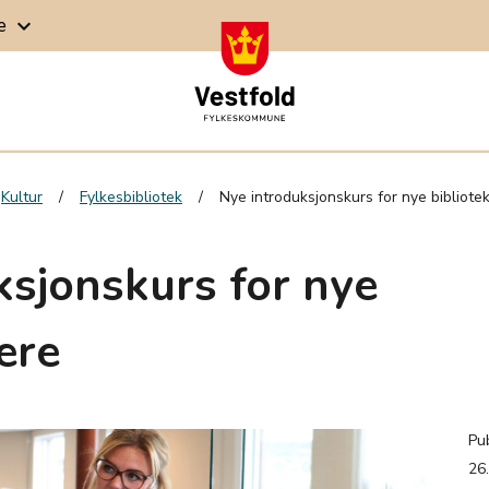
ge
keyboard_arrow_down
Kultur
Fylkesbibliotek
Nye introduksjonskurs for nye bibliote
ksjonskurs for nye
ere
Pub
26