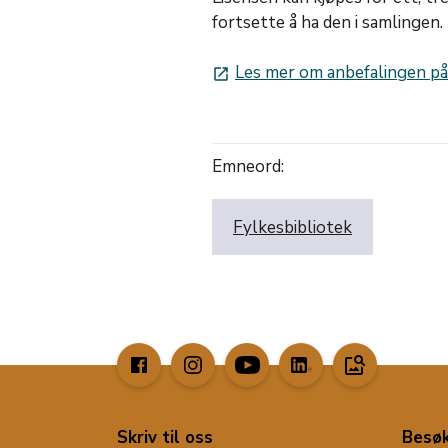
fortsette å ha den i samlingen.
Les mer om anbefalingen på
launch
Emneord:
Fylkesbibliotek
image_search
Skriv til oss
Besøk