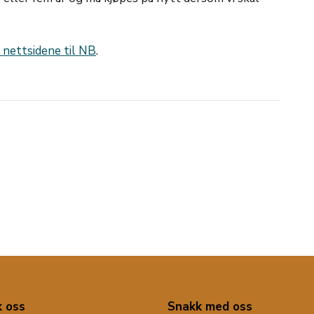
 nettsidene til NB
.
 oss
Snakk med oss