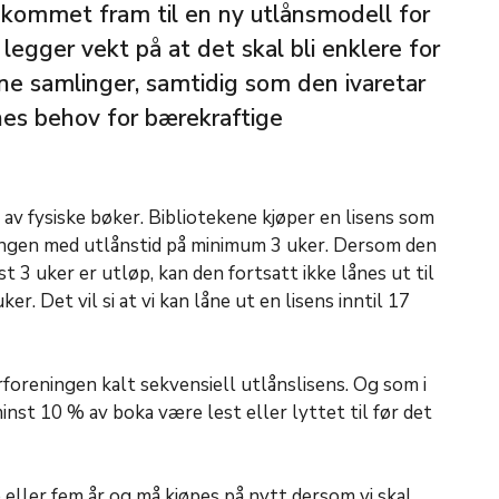
kommet fram til en ny utlånsmodell for
legger vekt på at det skal bli enklere for
ne samlinger, samtidig som den ivaretar
nes behov for bærekraftige
av fysiske bøker. Bibliotekene kjøper en lisens som
gangen med utlånstid på minimum 3 uker. Dersom den
st 3 uker er utløp, kan den fortsatt ikke lånes ut til
er. Det vil si at vi kan låne ut en lisens inntil 17
oreningen kalt sekvensiell utlånslisens. Og som i
st 10 % av boka være lest eller lyttet til før det
e eller fem år og må kjøpes på nytt dersom vi skal