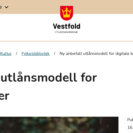
ge
keyboard_arrow_down
Kultur
Fylkesbibliotek
Ny anbefalt utlånsmodell for digitale 
 utlånsmodell for
er
Pub
16