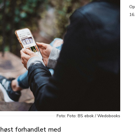
Op
16
Foto: Foto: BS ebok / Wedobooks
i høst forhandlet med