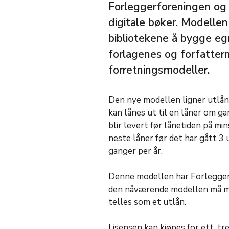
Forleggerforeningen og 
digitale bøker. Modellen 
bibliotekene å bygge eg
forlagenes og forfatter
forretningsmodeller.
Den nye modellen ligner utlån 
kan lånes ut til en låner om 
blir levert før lånetiden på min
neste låner før det har gått 3 uk
ganger per år.
Denne modellen har Forleggerf
den nåværende modellen må min
telles som et utlån.
Lisensen kan kjøpes for ett, tr