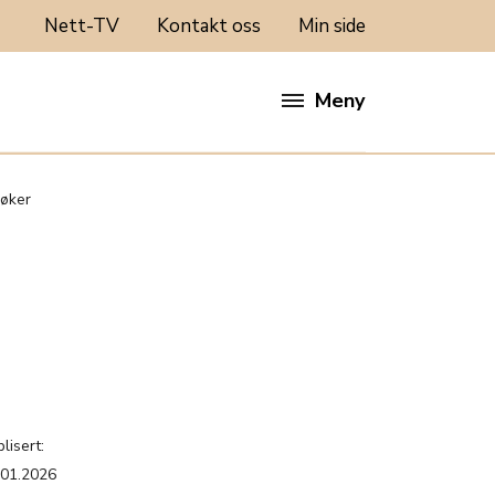
Nett-TV
Kontakt oss
Min side
Meny
bøker
lisert:
.01.2026