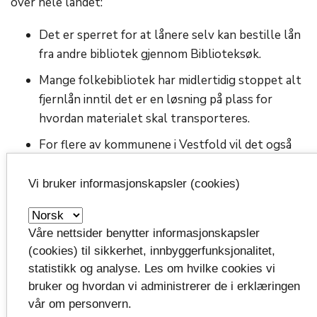
over hele landet:
Det er sperret for at lånere selv kan bestille lån
fra andre bibliotek gjennom Biblioteksøk.
Mange folkebibliotek har midlertidig stoppet alt
fjernlån inntil det er en løsning på plass for
hvordan materialet skal transporteres.
For flere av kommunene i Vestfold vil det også
bli en utfordring å få sendt bøker mellom
avdelingene. Det samme gjelder internlån i de
Vi bruker informasjonskapsler (cookies)
videregående skolene.
Lånere oppfordres til å kontakte sitt hjembibliotek for
Våre nettsider benytter informasjonskapsler
å finne ut av om de kan få hjelp til fjernlån.
(cookies) til sikkerhet, innbyggerfunksjonalitet,
statistikk og analyse. Les om hvilke cookies vi
Fylkesbiblioteket jobber med avklaringer rundt bøker
bruker og hvordan vi administrerer de i erklæringen
i transit, økonomi og hvordan vi skal løse behovet for
vår om personvern.